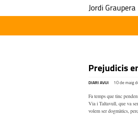
Jordi Graupera
Prejudicis e
DIARI AVUI
10 de maig 
Fa temps que tinc pendent
Via i Taltavull, que va se
volem ser dogmàtics, per