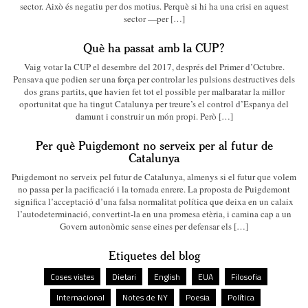
sector. Això és negatiu per dos motius. Perquè si hi ha una crisi en aquest
sector —per […]
Què ha passat amb la CUP?
Vaig votar la CUP el desembre del 2017, després del Primer d’Octubre.
Pensava que podien ser una força per controlar les pulsions destructives dels
dos grans partits, que havien fet tot el possible per malbaratar la millor
oportunitat que ha tingut Catalunya per treure’s el control d’Espanya del
damunt i construir un món propi. Però […]
Per què Puigdemont no serveix per al futur de
Catalunya
Puigdemont no serveix pel futur de Catalunya, almenys si el futur que volem
no passa per la pacificació i la tornada enrere. La proposta de Puigdemont
significa l’acceptació d’una falsa normalitat política que deixa en un calaix
l’autodeterminació, convertint-la en una promesa etèria, i camina cap a un
Govern autonòmic sense eines per defensar els […]
Etiquetes del blog
Coses vistes
Dietari
English
EUA
Filosofia
Internacional
Notes de NY
Poesia
Política