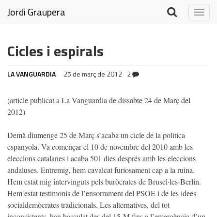
Jordi Graupera
Togg
navig
Cicles i espirals
LA VANGUARDIA
25 de març de 2012
2
(article publicat a La Vanguardia de dissabte 24 de Març del
2012)
Demà diumenge 25 de Març s’acaba un cicle de la política
espanyola. Va començar el 10 de novembre del 2010 amb les
eleccions catalanes i acaba 501 dies després amb les eleccions
andaluses. Entremig, hem cavalcat furiosament cap a la ruina.
Hem estat mig intervinguts pels buròcrates de Brusel·les-Berlin.
Hem estat testimonis de l’ensorrament del PSOE i de les idees
socialdemòcrates tradicionals. Les alternatives, del tot
inconsistents, han basculat des del 15-M fins a l’emergència d’un