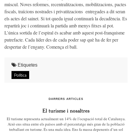
múscul. Noves reformes, recentralitzacions, mobilitzacions, pactes
fiscals, traïcions nostrades i privatitzacions entregades a dit seran
els actes del sainet. Si tot queda igual continuarà la decadència. Es
repartirà joc i continuarà la partida amb menys fitxes al pot.
L’única sortida de l’espiral és acabar amb aquest post-franquisme
putrefacte. Cada líder des de cada poder sap què ha de fer per
despertar de l’engany. Comença el ball.
Etiquetes
Política
DARRERS ARTICLES
El turisme i nosaltres
El turisme representa actualment un 14% de l’ocupació total de Catalunya.
Això ens situa entre els països amb el percentatge més gran de la població
treballant en turisme. És una mala idea. Ens fa massa depenents d’un sol