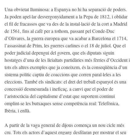
Una obvietat lluminosa: a Espanya no hi ha separació de poders.
Ja poden apel·lar desvergonyidament a la Pepa de 1812, i oblidar
el fil de fracassos que va des de la instal·lació de la cort a Madrid
de 1561, fins al cafè per a tothom, passant pel Conde-Duc
d’Olivares, la guerra europea que va acabar a Barcelona el 1714,
l’assassinat de Prim, les guerres carlines o el 18 de juliol. Que el
poder judicial depengui del govern, que els diputats siguin
hostatges d’una de les lleialtats partidàries més fèrries d’Occident i
tots els altres exemples que ja coneixem, és la conseqüència d’un
sistema polític captiu de coaccions que corren paral·leles a les
eleccions. També els sindicats: el dret del treball espanyol és una
concessió desmesurada i ineficaç, a canvi que el poder de
l’aristocràcia del capitalisme d’estat que suportem continui
omplint-se les butxaques sense competència real: Telefònica,
Ibèria, i enllà.
A partir de la vaga general de dijous comença un nou cicle més
cru. Tots els actors d’aquest engany desfilaran per mostrar el seu