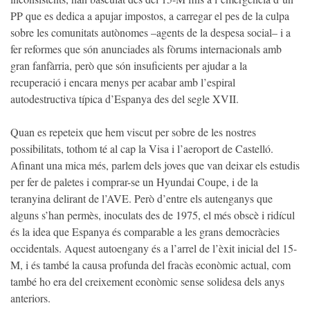
PP que es dedica a apujar impostos, a carregar el pes de la culpa
sobre les comunitats autònomes –agents de la despesa social– i a
fer reformes que són anunciades als fòrums internacionals amb
gran fanfàrria, però que són insuficients per ajudar a la
recuperació i encara menys per acabar amb l’espiral
autodestructiva típica d’Espanya des del segle XVII.
Quan es repeteix que hem viscut per sobre de les nostres
possibilitats, tothom té al cap la Visa i l’aeroport de Castelló.
Afinant una mica més, parlem dels joves que van deixar els estudis
per fer de paletes i comprar-se un Hyundai Coupe, i de la
teranyina delirant de l’AVE. Però d’entre els autenganys que
alguns s’han permès, inoculats des de 1975, el més obscè i ridícul
és la idea que Espanya és comparable a les grans democràcies
occidentals. Aquest autoengany és a l’arrel de l’èxit inicial del 15-
M, i és també la causa profunda del fracàs econòmic actual, com
també ho era del creixement econòmic sense solidesa dels anys
anteriors.