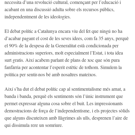
necessita d’una revolució cultural, començant per l’educació i
acabant en una discussió adulta sobre els recursos públics,
independentment de les ideologies.
El debat polític a Catalunya encara viu del fet que ningú no ha
d’acabar pagant el cost de les seves idees, com fa 35 anys, perquè
el 90% de la despesa de la Generalitat està condicionada per
administracions superiors, molt especialment l’Estat, i tota idea
surt gratis. Així acabem parlant de plans de xoc que són pura
fanfàrria per acontentar l’esperit estètic de tothom. Simulem la
política per sentir-nos bé amb nosaltres mateixos.
Així s’ha dut el debat polític cap al sentimentalisme més arnat, a
banda i banda, perquè els sentiments són l’únic instrument que
permet expressar alguna cosa sobre el buit. Les impressionants
demostracions de força de l’independentisme, i els projectes sòlids
que alguns discuteixen amb llàgrimes als ulls, desprenen l’aire de
qui dissimula rere un somriure.