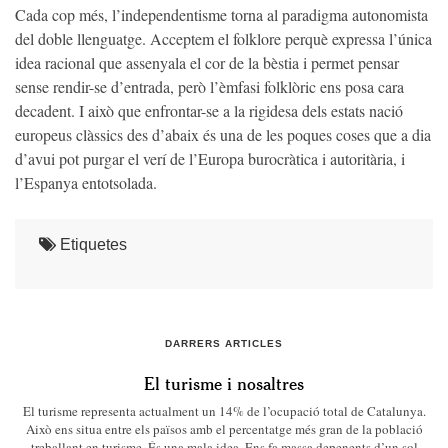
Cada cop més, l’independentisme torna al paradigma autonomista
del doble llenguatge. Acceptem el folklore perquè expressa l’única
idea racional que assenyala el cor de la bèstia i permet pensar
sense rendir-se d’entrada, però l’èmfasi folklòric ens posa cara
decadent. I això que enfrontar-se a la rigidesa dels estats nació
europeus clàssics des d’abaix és una de les poques coses que a dia
d’avui pot purgar el verí de l’Europa burocràtica i autoritària, i
l’Espanya entotsolada.
Etiquetes
DARRERS ARTICLES
El turisme i nosaltres
El turisme representa actualment un 14% de l’ocupació total de Catalunya.
Això ens situa entre els països amb el percentatge més gran de la població
treballant en turisme. És una mala idea. Ens fa massa depenents d’un sol