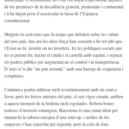
de les premisses de la decadència general, peninsular i continental,
i n’ha tingut prou d’assenyalar la farsa de l’Espanya
constitucional.
Malgrat els activistes que fa temps que debaten sobre les virtuts
del nou país, fins ara les idees força han consistit a fer tot allò que
l’Estat no fa: invertir on no inverteix, fer les polítiques socials que
no et permet fer, tractar el català i el castellà amb equitat, i separar
els poders públics per augmentar-ne el control i la transperència.
D’això se’n diu “un país normal,” amb una barreja de coqueteria i
complexos.
Catalunya podria millorar molt econòmicament amb un estat a
favor, però les forces internes del país, el seu vigor creatiu, arriben
a aquest moment de la història molt esgotades. Rebem bones
notícies d’inversió estrangera, Barcelona és una ciutat ideal per
muntar-hi la subseu europea d’una start-up, i moltes de les
empreses s’han espavilat per exportar, però la crisi de fons