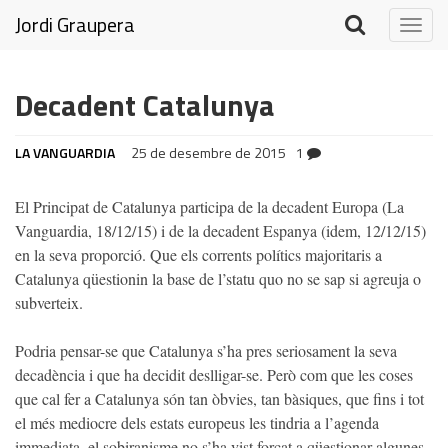
Jordi Graupera
Togg
navig
Decadent Catalunya
LA VANGUARDIA
25 de desembre de 2015
1
El Principat de Catalunya participa de la decadent Europa (La
Vanguardia, 18/12/15) i de la decadent Espanya (idem, 12/12/15)
en la seva proporció. Que els corrents polítics majoritaris a
Catalunya qüestionin la base de l’statu quo no se sap si agreuja o
subverteix.
Podria pensar-se que Catalunya s’ha pres seriosament la seva
decadència i que ha decidit deslligar-se. Però com que les coses
que cal fer a Catalunya són tan òbvies, tan bàsiques, que fins i tot
el més mediocre dels estats europeus les tindria a l’agenda
immediata, el sobiranisme no s’ha vist forçat a qüestionar algunes