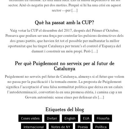
sector. Això és negatiu per dos motius. Perquè si hi ha una crisi en aquest
sector —per […]
Què ha passat amb la CUP?
Vaig votar la CUP el desembre del 2017, després del Primer d’Octubre.
Pensava que podien ser una força per controlar les pulsions destructives dels
dos grans partits, que havien fet tot el possible per malbaratar la millor
oportunitat que ha tingut Catalunya per treure’s el control d’Espanya del
damunt i construir un món propi. Però […]
Per què Puigdemont no serveix per al futur de
Catalunya
Puigdemont no serveix pel futur de Catalunya, almenys si el futur que volem
no passa per la pacificació i la tornada enrere. La proposta de Puigdemont
significa l’acceptació d’una falsa normalitat política que deixa en un calaix
l’autodeterminació, convertint-la en una promesa etèria, i camina cap a un
Govern autonòmic sense eines per defensar els […]
Etiquetes del blog
Coses vistes
Dietari
English
EUA
Filosofia
Internacional
Notes de NY
Poesia
Política