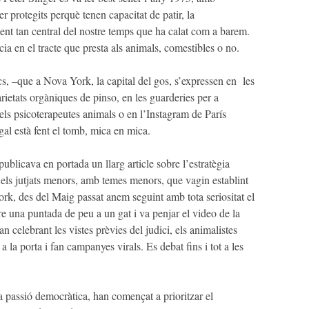
 protegits perquè tenen capacitat de patir, la
ent tan central del nostre temps que ha calat com a barem.
cia en el tracte que presta als animals, comestibles o no.
s, –que a Nova York, la capital del gos, s’expressen en les
rietats orgàniques de pinso, en les guarderies per a
 els psicoterapeutes animals o en l’Instagram de París
egal està fent el tomb, mica en mica.
blicava en portada un llarg article sobre l’estratègia
n els jutjats menors, amb temes menors, que vagin establint
ork, des del Maig passat anem seguint amb tota seriositat el
re una puntada de peu a un gat i va penjar el video de la
n celebrant les vistes prèvies del judici, els animalistes
la porta i fan campanyes virals. Es debat fins i tot a les
 la passió democràtica, han començat a prioritzar el