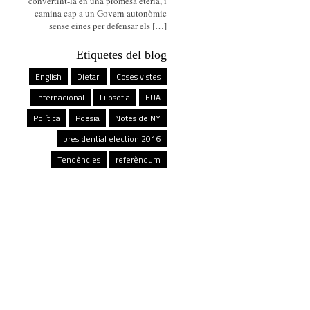
convertint-la en una promesa etèria, i
camina cap a un Govern autonòmic
sense eines per defensar els […]
Etiquetes del blog
English
Dietari
Coses vistes
Internacional
Filosofia
EUA
Política
Poesia
Notes de NY
presidential election 2016
Tendències
referèndum