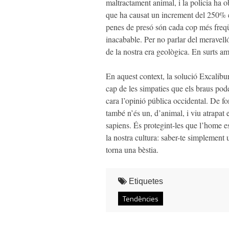
maltractament animal, i la policia ha o
que ha causat un increment del 250% e
penes de presó són cada cop més freqüen
inacabable. Per no parlar del meravel
de la nostra era geològica. En surts a
En aquest context, la solució Excalibu
cap de les simpaties que els braus pod
cara l’opinió pública occidental. De f
també n’és un, d’animal, i viu atrapat 
sapiens. És protegint-les que l’home es
la nostra cultura: saber-te simplement 
torna una bèstia.
Etiquetes
Tendències