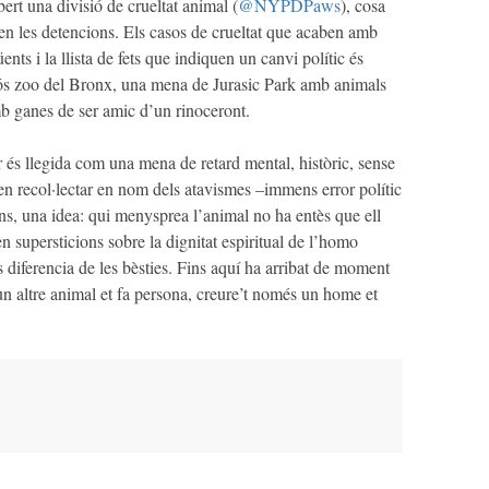
bert una divisió de crueltat animal (
@NYPDPaws
), cosa
n les detencions. Els casos de crueltat que acaben amb
ts i la llista de fets que indiquen un canvi polític és
lós zoo del Bronx, una mena de Jurasic Park amb animals
mb ganes de ser amic d’un rinoceront.
r és llegida com una mena de retard mental, històric, sense
en recol·lectar en nom dels atavismes –immens error polític
ons, una idea: qui menysprea l’animal no ha entès que ell
en supersticions sobre la dignitat espiritual de l’homo
 diferencia de les bèsties. Fins aquí ha arribat de moment
un altre animal et fa persona, creure’t només un home et