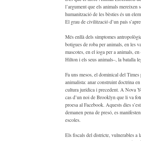
l’argument que els animals mereixen ser
humanització de les bèsties és un elem
El grau de civilització d’un país s’apre
Més enllà dels símptomes antropològic
botigues de roba per animals, en les va
mascotes, en el ioga per a animals, en
Hilton i els seus animals–, la batalla l
Fa uns mesos, el dominical del Times pu
animalista: anar construint doctrina e
cultura jurídica i precedent. A Nova Y
cas d’un noi de Brooklyn que li va fot
proesa al Facebook. Aquests dies s’esta
demanen pena de presó, es manifesten a 
escoles.
Els fiscals del districte, vulnerables a