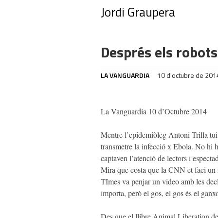
Jordi Graupera
Després els robots
LA VANGUARDIA
10 d'octubre de 201
La Vanguardia 10 d’Octubre 2014
Mentre l’epidemiòleg Antoni Trilla tui
transmetre la infecció x Ebola. No hi h
captaven l’atenció de lectors i especta
Mira que costa que la CNN et faci un r
TImes va penjar un video amb les decl
importa, però el gos, el gos és el ganx
Des que el llibre
Animal Liberation
de