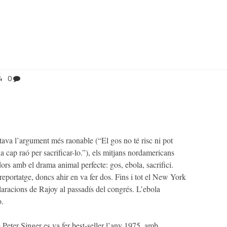
4
0
tava l’argument més raonable (“El gos no té risc ni pot
a cap raó per sacrificar-lo.”), els mitjans nordamericans
dors amb el drama animal perfecte: gos, ebola, sacrifici.
eportatge, doncs ahir en va fer dos. Fins i tot el New York
aracions de Rajoy al passadís del congrés. L’ebola
o.
 Peter Singer es va fer best-seller l’any 1975, amb