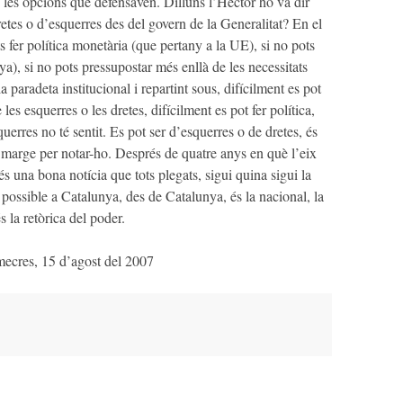
 les opcions que defensaven. Dilluns l’Hèctor ho va dir
retes o d’esquerres des del govern de la Generalitat? En el
ts fer política monetària (que pertany a la UE), si no pots
ya), si no pots pressupostar més enllà de les necessitats
a paradeta institucional i repartint sous, difícilment es pot
les esquerres o les dretes, difícilment es pot fer política,
uerres no té sentit. Es pot ser d’esquerres o de dretes, és
u marge per notar-ho. Després de quatre anys en què l’eix
s una bona notícia que tots plegats, sigui quina sigui la
 possible a Catalunya, des de Catalunya, és la nacional, la
 la retòrica del poder.
mecres, 15 d’agost del 2007