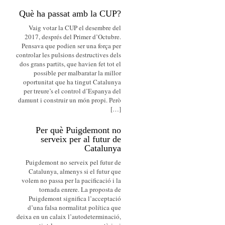
Què ha passat amb la CUP?
Vaig votar la CUP el desembre del
2017, després del Primer d’Octubre.
Pensava que podien ser una força per
controlar les pulsions destructives dels
dos grans partits, que havien fet tot el
possible per malbaratar la millor
oportunitat que ha tingut Catalunya
per treure’s el control d’Espanya del
damunt i construir un món propi. Però
[…]
Per què Puigdemont no
serveix per al futur de
Catalunya
Puigdemont no serveix pel futur de
Catalunya, almenys si el futur que
volem no passa per la pacificació i la
tornada enrere. La proposta de
Puigdemont significa l’acceptació
d’una falsa normalitat política que
deixa en un calaix l’autodeterminació,