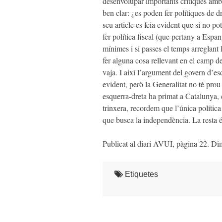
desenvolupar importants crítiques amb
ben clar: ¿es poden fer polítiques de d
seu article es feia evident que si no po
fer política fiscal (que pertany a Espan
mínimes i si passes el temps arreglant l
fer alguna cosa rellevant en el camp de 
vaja. I així l’argument del govern d’esq
evident, però la Generalitat no té pro
esquerra-dreta ha primat a Catalunya, é
trinxera, recordem que l’única política
que busca la independència. La resta és
Publicat al diari AVUI, pàgina 22. Di
Etiquetes