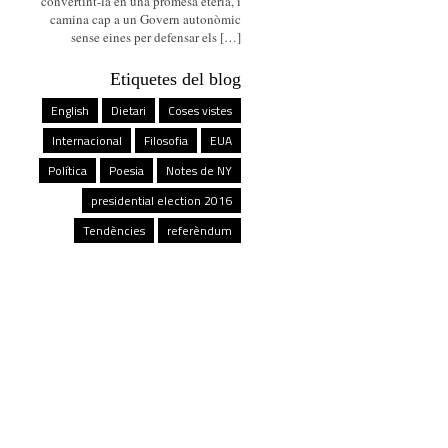
convertint-la en una promesa etèria, i
camina cap a un Govern autonòmic
sense eines per defensar els […]
Etiquetes del blog
English
Dietari
Coses vistes
Internacional
Filosofia
EUA
Política
Poesia
Notes de NY
presidential election 2016
Tendències
referèndum