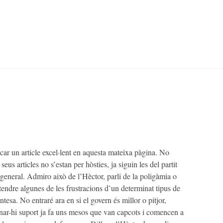
car un article excel·lent en aquesta mateixa pàgina. No
eus articles no s’estan per hòsties, ja siguin les del partit
ó general. Admiro això de l’Hèctor, parli de la poligàmia o
ntendre algunes de les frustracions d’un determinat tipus de
tesa. No entraré ara en si el govern és millor o pitjor,
ar-hi suport ja fa uns mesos que van capcots i comencen a