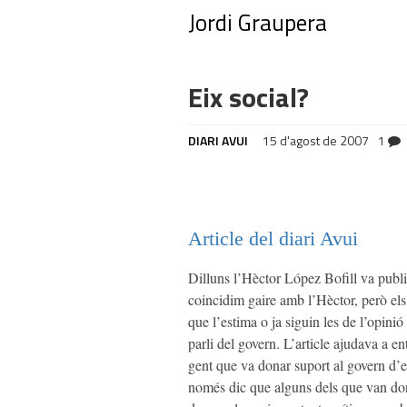
Jordi Graupera
Eix social?
DIARI AVUI
15 d'agost de 2007
1
Article del diari Avui
Dilluns l’Hèctor López Bofill va publi
coincidim gaire amb l’Hèctor, però els s
que l’estima o ja siguin les de l’opini
parli del govern. L’article ajudava a e
gent que va donar suport al govern d’en
només dic que alguns dels que van don