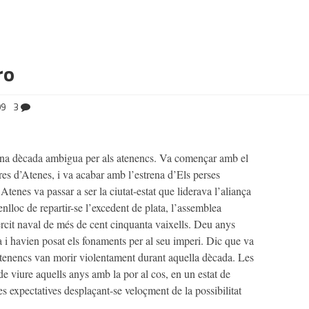
ro
09
3
 una dècada ambigua per als atenencs. Va començar amb el
res d’Atenes, i va acabar amb l’estrena d’
Els perses
Atenes va passar a ser la ciutat-estat que liderava l’aliança
lloc de repartir-se l’excedent de plata, l’assemblea
èrcit naval de més de cent cinquanta vaixells. Deu anys
a i havien posat els fonaments per al seu imperi. Dic que va
tenencs van morir violentament durant aquella dècada. Les
 de viure aquells anys amb la por al cos, en un estat de
s expectatives desplaçant-se veloçment de la possibilitat