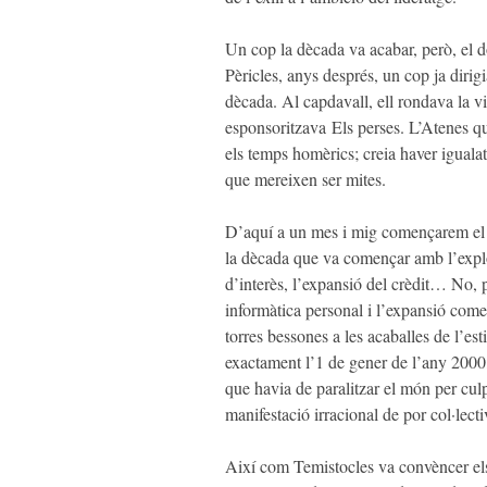
Un cop la dècada va acabar, però, el do
Pèricles, anys després, un cop ja dirigi
dècada. Al capdavall, ell rondava la v
esponsoritzava
Els perses
. L’Atenes qu
els temps homèrics; creia haver igualat
que mereixen ser mites.
D’aquí a un mes i mig començarem el da
la dècada que va començar amb l’explo
d’interès, l’expansió del crèdit… No, 
informàtica personal i l’expansió come
torres bessones a les acaballes de l’e
exactament l’1 de gener de l’any 2000,
que havia de paralitzar el món per cul
manifestació irracional de por col·lecti
Així com Temistocles va convèncer els 