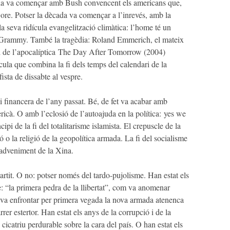
ada va començar amb Bush convencent els americans que,
re. Potser la dècada va començar a l’inrevés, amb la
 la seva ridícula evangelització climàtica: l’home té un
 Grammy. També la tragèdia: Roland Emmerich, el mateix
 de l’apocalíptica
The Day After Tomorrow
(2004)
ícula que combina la fi dels temps del calendari de la
ista de dissabte al vespre.
i financera de l’any passat. Bé, de fet va acabar amb
ricà
. O amb l’eclosió de l’autoajuda en la política:
yes we
ipi de la fi del totalitarisme islamista. El crepuscle de la
ó o la religió de la geopolítica armada. La fi del socialisme
’adveniment de la Xina.
artit. O no: potser només del tardo-pujolisme. Han estat els
: “la primera pedra de la llibertat”, com va anomenar
 va enfrontar per primera vegada la nova armada atenenca
rer estertor. Han estat els anys de la corrupció i de la
 cicatriu perdurable sobre la cara del país. O han estat els