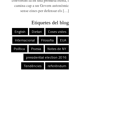
convertint-la en una promesa etèria, i
camina cap a un Govern autonòmic
sense eines per defensar els […]
Etiquetes del blog
English
Dietari
Coses vistes
Internacional
Filosofia
EUA
Política
Poesia
Notes de NY
presidential election 2016
Tendències
referèndum