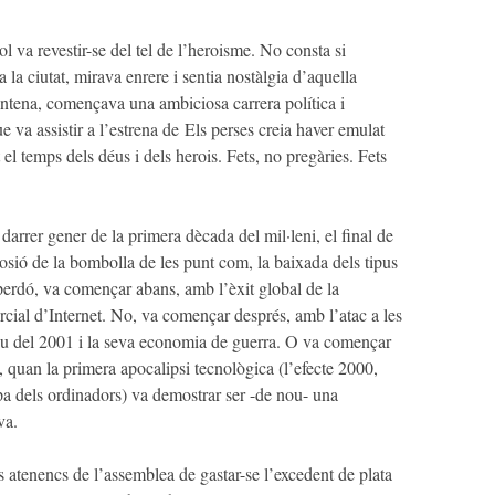
l va revestir-se del tel de l’heroisme. No consta si
a la ciutat, mirava enrere i sentia nostàlgia d’aquella
intena, començava una ambiciosa carrera política i
e va assistir a l’estrena de
Els perses
creia haver emulat
 el temps dels déus i dels herois. Fets, no pregàries. Fets
rrer gener de la primera dècada del mil·leni, el final de
sió de la bombolla de les punt com, la baixada dels tipus
perdó, va començar abans, amb l’èxit global de la
rcial d’Internet. No, va començar després, amb l’atac a les
stiu del 2001 i la seva economia de guerra. O va començar
 quan la primera apocalipsi tecnològica (l’efecte 2000,
pa dels ordinadors) va demostrar ser -de nou- una
va.
atenencs de l’assemblea de gastar-se l’excedent de plata