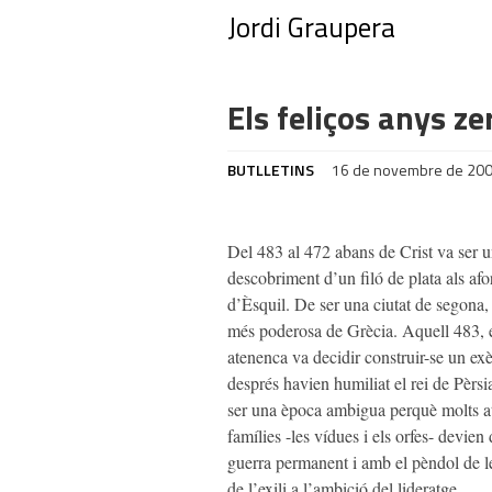
Jordi Graupera
Els feliços anys ze
BUTLLETINS
16 de novembre de 20
Del 483 al 472 abans de Crist va ser
descobriment d’un filó de plata als afo
d’Èsquil. De ser una ciutat de segona, 
més poderosa de Grècia. Aquell 483, en
atenenca va decidir construir-se un ex
després havien humiliat el rei de Pèrsi
ser una època ambigua perquè molts a
famílies -les vídues i els orfes- devien
guerra permanent i amb el pèndol de le
de l’exili a l’ambició del lideratge.