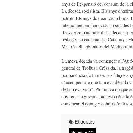
anys de l’expansió del consum de la cla
La dècada socialista. Els anys d’estira
petroli. Els anys de quan érem bruts.
íntegrament en democràcia i sota les l
llocs de comandament. La dècada que v
pedagògica catalana. La Catalunya-Flor
Mas-Colell, laboratori del Mediterrani
La meva dècada va començar a l’Autòn
general de
Troilus i Crèssida
, la tragè
permanència de l’amor. Els feliços anys
càncer, pensaré que la meva dècada va 
de la meva vida”. Plutarc va dir que el
cosa ens ha governat aquesta dècada é
començar el coratge: cobrar d’entrada, 
Etiquetes
Notes de NY