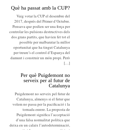
Què ha passat amb la CUP?
Vaig votar la CUP el desembre del
2017, després del Primer d’Octubre.
Pensava que podien ser una força per
controlar les pulsions destructives dels
dos grans partits, que havien fet tot el
possible per malbaratar la millor
oportunitat que ha tingut Catalunya
per treure’s el control d’Espanya del
damunt i construir un món propi. Però
[…]
Per què Puigdemont no
serveix per al futur de
Catalunya
Puigdemont no serveix pel futur de
Catalunya, almenys si el futur que
volem no passa per la pacificació i la
tornada enrere. La proposta de
Puigdemont significa l’acceptació
d’una falsa normalitat política que
deixa en un calaix l’autodeterminació,