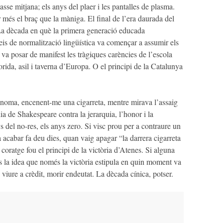
sse mitjana; els anys del plaer i les pantalles de plasma.
r més el braç que la màniga. El final de l’era daurada del
 La dècada en què la primera generació educada
leis de normalització lingüística va començar a assumir els
a posar de manifest les tràgiques carències de l’escola
ida, asil i taverna d’Europa. O el principi de la Catalunya
.
oma, encenent-me una cigarreta, mentre mirava l’assaig
dia de Shakespeare contra la jerarquia, l’honor i la
 del no-res, els anys zero. Si visc prou per a contraure un
acabar fa deu dies, quan vaig apagar “la darrera cigarreta
 coratge fou el principi de la victòria d’Atenes. Si alguna
s la idea que només la victòria estipula en quin moment va
viure a crèdit, morir endeutat. La dècada cínica, potser.