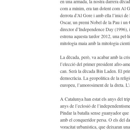
en una armada, la nostra darrera dèc
com a mínim, era tan dolent com Al Go
derrota d’Al Gore i amb ella l’inici de
Oscar, un premi Nobel de la Pau i un
director d’
Independence Day
(1996), i
estrena aquesta tardor
2012
, una pel·l
mitologia maia amb la mitologia cientif
La dècada, però, va acabar amb la cris
l’elecció del primer president
afro-ame
can
. Serà la dècada Bin Laden. El princ
democràcia. La geopolítica de la religi
europeu, l’amorosiment de la dreta. L
A Catalunya han estat els anys del trip
anys de l’eclosió de l’independentisme
Píndar la batalla sense guanyador que
amb el conqueridor persa. O els del dar
voracitat urbanística, que deixaran una