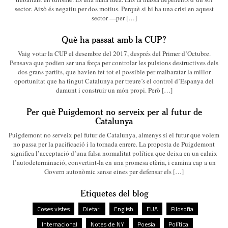
sector. Això és negatiu per dos motius. Perquè si hi ha una crisi en aquest
sector —per […]
Què ha passat amb la CUP?
Vaig votar la CUP el desembre del 2017, després del Primer d’Octubre.
Pensava que podien ser una força per controlar les pulsions destructives dels
dos grans partits, que havien fet tot el possible per malbaratar la millor
oportunitat que ha tingut Catalunya per treure’s el control d’Espanya del
damunt i construir un món propi. Però […]
Per què Puigdemont no serveix per al futur de
Catalunya
Puigdemont no serveix pel futur de Catalunya, almenys si el futur que volem
no passa per la pacificació i la tornada enrere. La proposta de Puigdemont
significa l’acceptació d’una falsa normalitat política que deixa en un calaix
l’autodeterminació, convertint-la en una promesa etèria, i camina cap a un
Govern autonòmic sense eines per defensar els […]
Etiquetes del blog
Coses vistes
Dietari
English
EUA
Filosofia
Internacional
Notes de NY
Poesia
Política