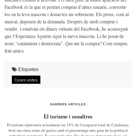
Facebook és la que et permet comprar d’altres usuaris, convertir-
los en la teva mascota i donar-los un sobrenom. Els preus, com al
mercat, depenen de la demanda. Després de molt comprar i
vendre i estalviar els diners virtuals del Facebook, he aconseguit
que l’Esperanza Aguirre sigui la meva mascota. Li he posat de
nom: “catalanista i demòcrata”. Qui me la compra? Com sempre,
fent amics.
Etiquetes
Coses vistes
DARRERS ARTICLES
El turisme i nosaltres
El turisme representa actualment un 14% de l’ocupació total de Catalunya.
Això ens situa entre els països amb el percentatge més gran de la població
treballant en turisme. És una mala idea. Ens fa massa depenents d’un sol