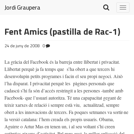
Jordi Graupera
Togg
navig
Fent Amics (pastilla de Rac-1)
24 de juny de 2008
0
La gràcia del Facebook és la barreja entre llibertat i privacitat.
Llibertat perquè ja fa temps que s’ha obert a que tercers hi
desenvolupin petits programes i facin el seu propi negoci. Això
l’ha disparat. I privacitat perquè les pàgines personals que
cadascú s’hi fa són d’accés restringit a les persones -també amb
Facebook- que l’usuari autoritza. Té una capapacitat gegant de
teixir xarxes de relació i sempre està viu, actualitzad, sempre
obert a les innovacions de tercers. Fa poques setmanes va sortir-ne
la versió catalana: l’hem creada els propis usuaris. Obama,
Aguirre o Artur Mas en tenen un, i al seu voltant s’hi creen
autèntics eixams d’activitat. Pel meu gust, la millor aplicació del