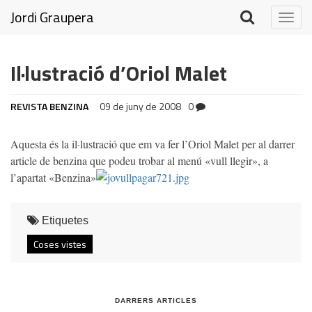
Jordi Graupera
Togg
navig
Il·lustració d’Oriol Malet
REVISTA BENZINA
09 de juny de 2008
0
Aquesta és la il·lustració que em va fer l’Oriol Malet per al darrer
article de benzina que podeu trobar al menú «vull llegir», a
l’apartat «Benzina»
Etiquetes
Coses vistes
DARRERS ARTICLES