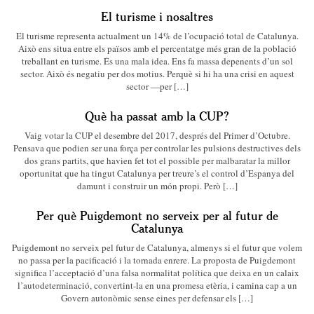
El turisme i nosaltres
El turisme representa actualment un 14% de l’ocupació total de Catalunya.
Això ens situa entre els països amb el percentatge més gran de la població
treballant en turisme. És una mala idea. Ens fa massa depenents d’un sol
sector. Això és negatiu per dos motius. Perquè si hi ha una crisi en aquest
sector —per […]
Què ha passat amb la CUP?
Vaig votar la CUP el desembre del 2017, després del Primer d’Octubre.
Pensava que podien ser una força per controlar les pulsions destructives dels
dos grans partits, que havien fet tot el possible per malbaratar la millor
oportunitat que ha tingut Catalunya per treure’s el control d’Espanya del
damunt i construir un món propi. Però […]
Per què Puigdemont no serveix per al futur de
Catalunya
Puigdemont no serveix pel futur de Catalunya, almenys si el futur que volem
no passa per la pacificació i la tornada enrere. La proposta de Puigdemont
significa l’acceptació d’una falsa normalitat política que deixa en un calaix
l’autodeterminació, convertint-la en una promesa etèria, i camina cap a un
Govern autonòmic sense eines per defensar els […]