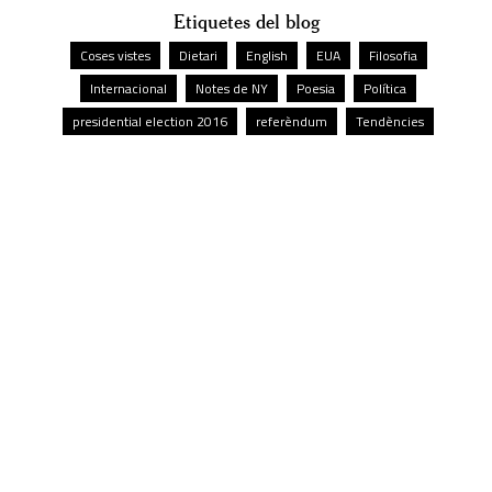
Etiquetes del blog
Coses vistes
Dietari
English
EUA
Filosofia
Internacional
Notes de NY
Poesia
Política
presidential election 2016
referèndum
Tendències