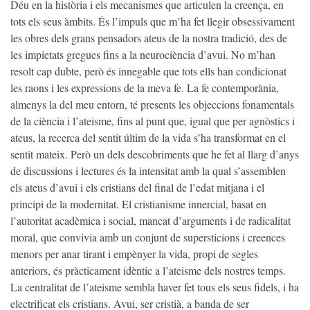
Déu en la història i els mecanismes que articulen la creença, en
tots els seus àmbits. És l’impuls que m’ha fet llegir obsessivament
les obres dels grans pensadors ateus de la nostra tradició, des de
les impietats gregues fins a la neurociència d’avui. No m’han
resolt cap dubte, però és innegable que tots ells han condicionat
les raons i les expressions de la meva fe. La fe contemporània,
almenys la del meu entorn, té presents les objeccions fonamentals
de la ciència i l’ateisme, fins al punt que, igual que per agnòstics i
ateus, la recerca del sentit últim de la vida s’ha transformat en el
sentit mateix. Però un
dels descobriments que he fet al llarg d’anys
de discussions i lectures és la intensitat amb la qual s’assemblen
els ateus d’avui i els cristians del final de l’edat mitjana i el
principi de la modernitat. El cristianisme innercial, basat en
l’autoritat acadèmica i social, mancat d’arguments i de radicalitat
moral, que convivia amb un conjunt de supersticions i creences
menors per anar tirant i empènyer la vida, propi de segles
anteriors, és pràcticament idèntic a l’ateisme dels nostres temps.
La centralitat de l’ateisme sembla haver fet tous els seus fidels, i ha
electrificat els cristians. Avui, ser cristià, a banda de ser