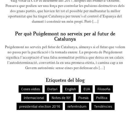
Vaig votar la CUP el desembre del 2017, després del Primer d’Octubre.
Pensava que podien ser una força per controlar les pulsions destructives dels
dos grans partits, que havien fet tot el possible per malbaratar la millor
oportunitat que ha tingut Catalunya per treure’s el control d’Espanya del
damunt i construir un món propi. Però […]
Per què Puigdemont no serveix per al futur de
Catalunya
Puigdemont no serveix pel futur de Catalunya, almenys si el futur que volem
no passa per la pacificació i la tornada enrere. La proposta de Puigdemont
significa l’acceptació d’una falsa normalitat política que deixa en un calaix
l’autodeterminació, convertint-la en una promesa etèria, i camina cap a un
Govern autonòmic sense eines per defensar els […]
Etiquetes del blog
Coses vistes
Dietari
English
EUA
Filosofia
Internacional
Notes de NY
Poesia
Política
presidential election 2016
referèndum
Tendències