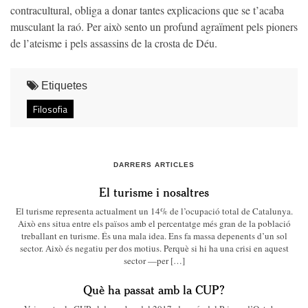
contracultural, obliga a donar tantes explicacions que se t’acaba
musculant la raó. Per això sento un profund agraïment pels pioners
de l’ateisme i pels assassins de la crosta de Déu.
Etiquetes
Filosofia
DARRERS ARTICLES
El turisme i nosaltres
El turisme representa actualment un 14% de l’ocupació total de Catalunya.
Això ens situa entre els països amb el percentatge més gran de la població
treballant en turisme. És una mala idea. Ens fa massa depenents d’un sol
sector. Això és negatiu per dos motius. Perquè si hi ha una crisi en aquest
sector —per […]
Què ha passat amb la CUP?