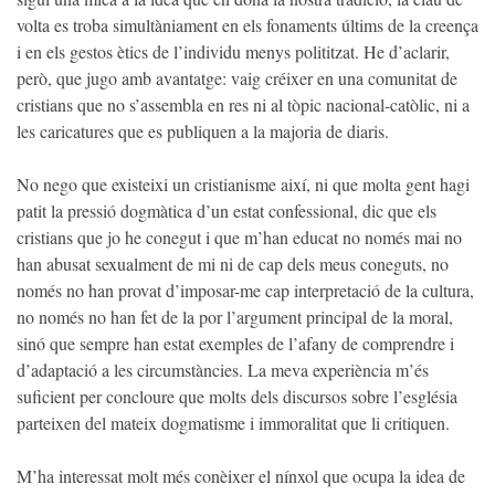
volta es troba simultàniament en els fonaments últims de la creença
i en els gestos ètics de l’individu menys polititzat. He d’aclarir,
però, que jugo amb avantatge: vaig créixer en una comunitat de
cristians que no s’assembla en res ni al tòpic nacional-catòlic, ni a
les caricatures que es publiquen a la majoria de diaris.
No nego que existeixi un cristianisme així, ni que molta gent hagi
patit la pressió dogmàtica d’un estat confessional, dic que els
cristians que jo he conegut i que m’han educat no només mai no
han abusat sexualment de mi ni de cap dels meus coneguts, no
només no han provat d’imposar-me cap interpretació de la cultura,
no només no han fet de la por l’argument principal de la moral,
sinó que sempre han estat exemples de l’afany de comprendre i
d’adaptació a les circumstàncies. La meva experiència m’és
suficient per concloure que molts dels discursos sobre l’església
parteixen del mateix dogmatisme i immoralitat que li critiquen.
M’ha interessat molt més conèixer el nínxol que ocupa la idea de