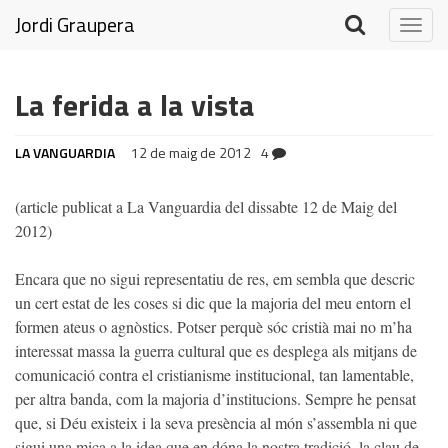
Jordi Graupera
Togg
navig
La ferida a la vista
LA VANGUARDIA
12 de maig de 2012
4
(article publicat a La Vanguardia del dissabte 12 de Maig del
2012)
Encara que no sigui representatiu de res, em sembla que descric
un cert estat de les coses si dic que la majoria del meu entorn el
formen ateus o agnòstics. Potser perquè sóc cristià mai no m’ha
interessat massa la guerra cultural que es desplega als mitjans de
comunicació contra el cristianisme institucional, tan lamentable,
per altra banda, com la majoria d’institucions. Sempre he pensat
que, si Déu existeix i la seva presència al món s’assembla ni que
sigui una mica a la idea que en dóna la nostra tradició, la clau de