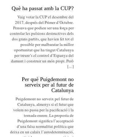
Què ha passat amb la CUP?
Vaig votar la CUP el desembre del
2017, després del Primer d’Octubre.
Pensava que podien ser una força per
controlar les pulsions destructives dels
dos grans partits, que havien fet tot el
possible per malbaratar la millor
oportunitat que ha tingut Catalunya
per treure’s el control d’Espanya del
damunt i construir un món propi. Però
[…]
Per què Puigdemont no
serveix per al futur de
Catalunya
Puigdemont no serveix pel futur de
Catalunya, almenys si el futur que
volem no passa per la pacificació i la
tornada enrere. La proposta de
Puigdemont significa l’acceptació
d’una falsa normalitat política que
deixa en un calaix l’autodeterminació,