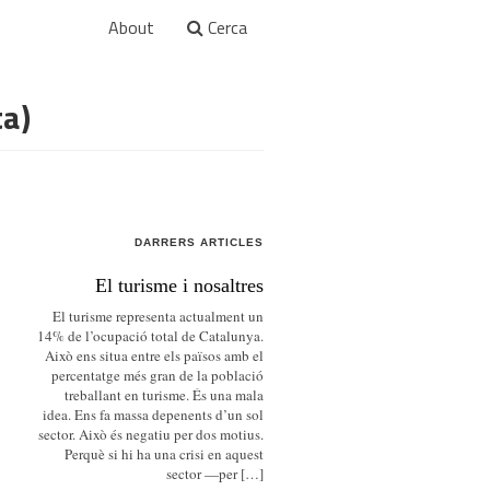
About
Cerca
ta)
DARRERS ARTICLES
El turisme i nosaltres
El turisme representa actualment un
14% de l’ocupació total de Catalunya.
Això ens situa entre els països amb el
percentatge més gran de la població
treballant en turisme. És una mala
idea. Ens fa massa depenents d’un sol
sector. Això és negatiu per dos motius.
Perquè si hi ha una crisi en aquest
sector —per […]