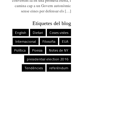
convertint-la en una promesa etèria, i
camina cap a un Govern autonòmic
sense eines per defensar els […]
Etiquetes del blog
English
Dietari
Coses vistes
Internacional
Filosofia
EUA
Política
Poesia
Notes de NY
presidential election 2016
Tendències
referèndum