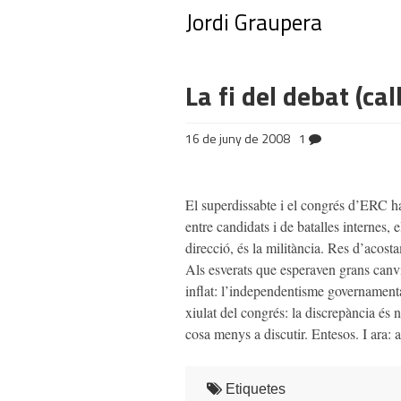
Jordi Graupera
La fi del debat (c
16 de juny de 2008
1
El superdissabte i el congrés d’ERC ha
entre candidats i de batalles internes, e
direcció, és la militància. Res d’acosta
Als esverats que esperaven grans canvis
inflat: l’independentisme governamenta
xiulat del congrés: la discrepància és 
cosa menys a discutir. Entesos. I ara: 
Etiquetes