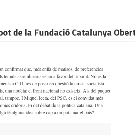
albot de la Fundació Catalunya Ober
n confirmat que, més enllà de matisos, de preferències
ls temuts assemblearis estan a favor del tripartit. No és la
ments a CiU, res de posar en qüestió la crosta socialista.
, una notícia: el front nacional no existeix. Als del paquet
l, tampoc. I Miquel Iceta, del PSC, és el convidat més
només cridòria. Fi del debat de la política catalana. Una
algú té alguna idea sobre cap a on pot anar el país?