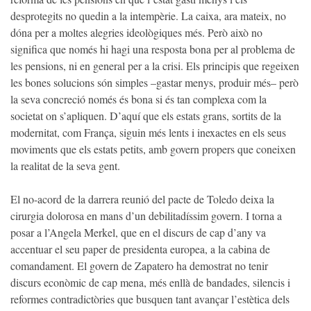
desprotegits no quedin a la intempèrie. La caixa, ara mateix, no
dóna per a moltes alegries ideològiques més. Però això no
significa que només hi hagi una resposta bona per al problema de
les pensions, ni en general per a la crisi. Els principis que regeixen
les bones solucions són simples –gastar menys, produir més– però
la seva concreció només és bona si és tan complexa com la
societat on s’apliquen. D’aquí que els estats grans, sortits de la
modernitat, com França, siguin més lents i inexactes en els seus
moviments que els estats petits, amb govern propers que coneixen
la realitat de la seva gent.
El no-acord de la darrera reunió del pacte de Toledo deixa la
cirurgia dolorosa en mans d’un debilitadíssim govern. I torna a
posar a l’Angela Merkel, que en el discurs de cap d’any va
accentuar el seu paper de presidenta europea, a la cabina de
comandament. El govern de Zapatero ha demostrat no tenir
discurs econòmic de cap mena, més enllà de bandades, silencis i
reformes contradictòries que busquen tant avançar l’estètica dels