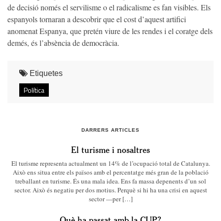
de decisió només el servilisme o el radicalisme es fan visibles. Els
espanyols tornaran a descobrir que el cost d’aquest artifici
anomenat Espanya, que pretén viure de les rendes i el coratge dels
demés, és l’absència de democràcia.
Etiquetes
Política
DARRERS ARTICLES
El turisme i nosaltres
El turisme representa actualment un 14% de l’ocupació total de Catalunya.
Això ens situa entre els països amb el percentatge més gran de la població
treballant en turisme. És una mala idea. Ens fa massa depenents d’un sol
sector. Això és negatiu per dos motius. Perquè si hi ha una crisi en aquest
sector —per […]
Què ha passat amb la CUP?