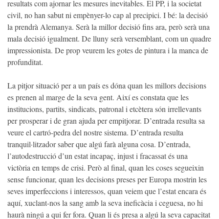
resultats com ajornar les mesures inevitables. El PP, i la societat
civil, no han sabut ni empènyer-lo cap al precipici. I bé: la decisió
la prendrà Alemanya. Serà la millor decisió fins ara, però serà una
mala decisió igualment. De lluny serà versemblant, com un quadre
impressionista. De prop veurem les gotes de pintura i la manca de
profunditat.
La pitjor situació per a un país es dóna quan les millors decisions
es prenen al marge de la seva gent. Així es constata que les
institucions, partits, sindicats, patronal i etcètera són irrellevants
per prosperar i de gran ajuda per empitjorar. D’entrada resulta sa
veure el cartró-pedra del nostre sistema. D’entrada resulta
tranquil·litzador saber que algú farà alguna cosa. D’entrada,
l’autodestrucció d’un estat incapaç, injust i fracassat és una
victòria en temps de crisi. Però al final, quan les coses segueixin
sense funcionar, quan les decisions preses per Europa mostrin les
seves imperfeccions i interessos, quan veiem que l’estat encara és
aquí, xuclant-nos la sang amb la seva ineficàcia i ceguesa, no hi
haurà ningú a qui fer fora. Quan li és presa a algú la seva capacitat