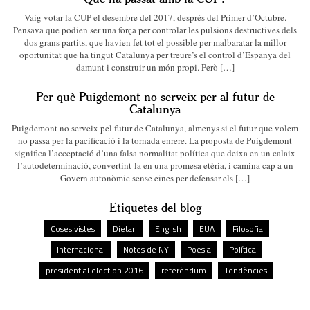
Vaig votar la CUP el desembre del 2017, després del Primer d’Octubre.
Pensava que podien ser una força per controlar les pulsions destructives dels
dos grans partits, que havien fet tot el possible per malbaratar la millor
oportunitat que ha tingut Catalunya per treure’s el control d’Espanya del
damunt i construir un món propi. Però […]
Per què Puigdemont no serveix per al futur de
Catalunya
Puigdemont no serveix pel futur de Catalunya, almenys si el futur que volem
no passa per la pacificació i la tornada enrere. La proposta de Puigdemont
significa l’acceptació d’una falsa normalitat política que deixa en un calaix
l’autodeterminació, convertint-la en una promesa etèria, i camina cap a un
Govern autonòmic sense eines per defensar els […]
Etiquetes del blog
Coses vistes
Dietari
English
EUA
Filosofia
Internacional
Notes de NY
Poesia
Política
presidential election 2016
referèndum
Tendències