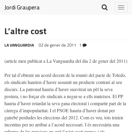
Jordi Graupera
Togg
navig
L’altre cost
LA VANGUARDIA
02 de gener de 2011
1
(article meu publicat a La Vanguardia del dia 2 de gener del 2011)
Per tal d’obtenir un acord decent de la reunió del pacte de Toledo,
els sindicats haurien d’haver assumit un producte contrari al seu
discurs. La patronal hauria d’haver suavitzat un pèl la seva
postura, i no forçar els sindicats a negar-se a ells mateixos. El PP
hauria d’haver retardat la seva gana electoral i compartir part de la
càrrega d’impopularitat. I el PSOE hauria d’haver donat per
gairebé perdudes les eleccions del 2012. Com es veu, tots teníen
incentius per no arribar a l’acord necessari. I és necessària una
reforma de les pensions en què l’estat gasti menys i els