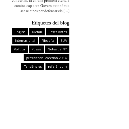
convertint-la en una promesa etèria, i
camina cap a un Govern autonòmic
sense eines per defensar els […]
Etiquetes del blog
English
Dietari
Coses vistes
Internacional
Filosofia
EUA
Política
Poesia
Notes de NY
presidential election 2016
Tendències
referèndum