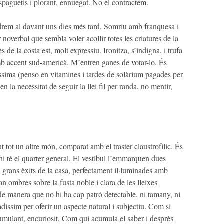
espaguetis i plorant, ennuegat. No el contractem.
ndrem al davant uns dies més tard. Somriu amb franquesa i
noverbal que sembla voler acollir totes les criatures de la
s de la costa est, molt expressiu. Ironitza, s’indigna, i trufa
mb accent sud-americà. M’entren ganes de votar-lo. És
aníssima (penso en vitamines i tardes de solàrium pagades per
 en la necessitat de seguir la llei fil per randa, no mentir,
 tot un altre món, comparat amb el traster claustrofílic. És
hi té el quarter general. El vestíbul l’emmarquen dues
ls grans èxits de la casa, perfectament il·luminades amb
 ombres sobre la fusta noble i clara de les lleixes
 de manera que no hi ha cap patró detectable, ni tamany, ni
iadíssim per oferir un aspecte natural i subjectiu. Com si
umulant, encuriosit. Com qui acumula el saber i després