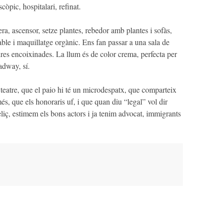
còpic, hospitalari, refinat.
ra, ascensor, setze plantes, rebedor amb plantes i sofàs,
able i maquillatge orgànic. Ens fan passar a una sala de
dires encoixinades. La llum és de color crema, perfecta per
adway, sí.
 teatre, que el paio hi té un microdespatx, que comparteix
és, que els honoraris uf, i que quan diu “legal” vol dir
eliç, estimem els bons actors i ja tenim advocat, immigrants