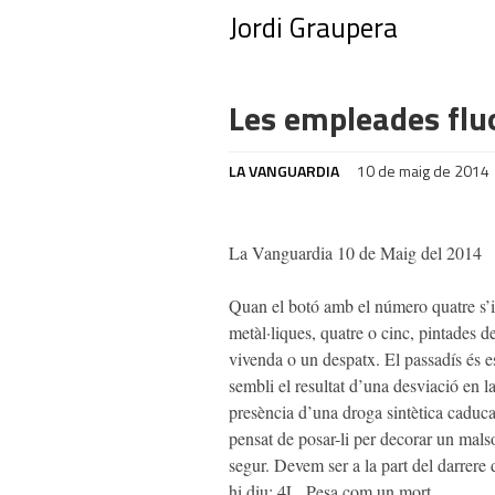
Jordi Graupera
Les empleades flu
LA VANGUARDIA
10 de maig de 2014
La Vanguardia 10 de Maig del 2014
Quan el botó amb el número quatre s’il
metàl·liques, quatre o cinc, pintades 
vivenda o un despatx. El passadís és es
sembli el resultat d’una desviació en la
presència d’una droga sintètica caduca
pensat de posar-li per decorar un mal
segur. Devem ser a la part del darrere
hi diu: 4L. Pesa com un mort.