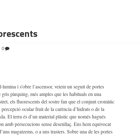
orescents
0
·lumina i s’obre l’ascensor, veiem un seguit de portes
de gris pàrquing, més amples que les habituals en una
tret, els fluorescents del sostre fan que el conjunt cromàtic
 percepció ocular fruit de la carència d’hidrats o de la
da. El terra és d’un material plàstic que només hagués
son amb persecucions sense desenllaç. Ens hem equivocat
 d’uns magatzems, o a uns trasters. Sobre una de les portes