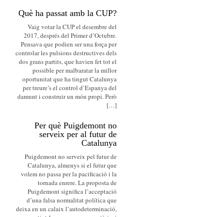
Què ha passat amb la CUP?
Vaig votar la CUP el desembre del
2017, després del Primer d’Octubre.
Pensava que podien ser una força per
controlar les pulsions destructives dels
dos grans partits, que havien fet tot el
possible per malbaratar la millor
oportunitat que ha tingut Catalunya
per treure’s el control d’Espanya del
damunt i construir un món propi. Però
[…]
Per què Puigdemont no
serveix per al futur de
Catalunya
Puigdemont no serveix pel futur de
Catalunya, almenys si el futur que
volem no passa per la pacificació i la
tornada enrere. La proposta de
Puigdemont significa l’acceptació
d’una falsa normalitat política que
deixa en un calaix l’autodeterminació,