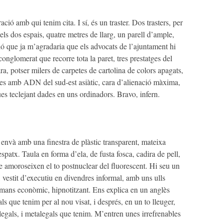
ció amb qui tenim cita. I sí, és un traster. Dos trasters, per
ls dos espais, quatre metres de llarg, un parell d’ample,
ació que ja m’agradaria que els advocats de l’ajuntament hi
conglomerat que recorre tota la paret, tres prestatges del
a, potser milers de carpetes de cartolina de colors apagats,
es amb ADN del sud-est asiàtic, cara d’alienació màxima,
s teclejant dades en uns ordinadors. Bravo, infern.
n envà amb una finestra de plàstic transparent, mateixa
espatx. Taula en forma d’ela, de fusta fosca, cadira de pell,
ue amoroseixen el to postnuclear del fluorescent. Hi seu un
 vestit d’executiu en divendres informal, amb uns ulls
 mans econòmic, hipnotitzant. Ens explica en un anglès
als que tenim per al nou visat, i després, en un to lleuger,
legals, i metalegals que tenim. M’entren unes irrefrenables