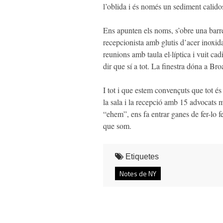
l’oblida i és només un sediment calidos
Ens apunten els noms, s’obre una barre
recepcionista amb glutis d’acer inoxid
reunions amb taula el·líptica i vuit ca
dir que sí a tot. La finestra dóna a Bro
I tot i que estem convençuts que tot és
la sala i la recepció amb 15 advocats m
“ehem”, ens fa entrar ganes de fer-lo f
que som.
Etiquetes
Notes de NY