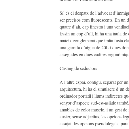
Sí, és el despatx de l’advocat d’immigra
ser precisos com fluorescents. En un de
quatre d’alt, cap finestra i una ventil
fessin un cop d’ull, hi ha una taula de 
mateix conglomerat que imita fusta clar
una garrafa d’aigua de 20L i dues don
assegudes en dues cadires ergonòmique
Càsting de seductors
A l’altre espai, contigu, separat per u
arquitectura, hi ha el simulacre d’un d
ordinador portàtil i llums indirectes q
senyor d’aspecte sud-est-asiàtic també,
amables de color musclo, i un gest de
auster, sense adjectius, les opcions leg
assajat, les opcions pseudolegals, para