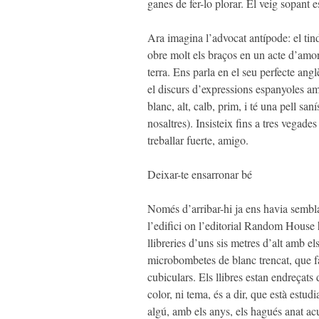
ganes de fer-lo plorar. El veig sopant 
Ara imagina l’advocat antípode: el ti
obre molt els braços en un acte d’amor 
terra. Ens parla en el seu perfecte anglè
el discurs d’expressions espanyoles a
blanc, alt, calb, prim, i té una pell s
nosaltres). Insisteix fins a tres vegades
treballar fuerte, amigo.
Deixar-te ensarronar bé
Només d’arribar-hi ja ens havia semblat
l’edifici on l’editorial Random House 
llibreries d’uns sis metres d’alt amb e
microbombetes de blanc trencat, que fan
cubiculars. Els llibres estan endreçats
color, ni tema, és a dir, que està estud
algú, amb els anys, els hagués anat ac