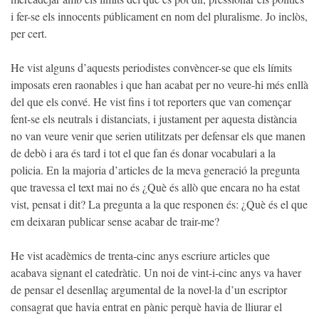
i fer-se els innocents públicament en nom del pluralisme. Jo inclòs,
per cert.
He vist alguns d’aquests periodistes convèncer-se que els límits
imposats eren raonables i que han acabat per no veure-hi més enllà
del que els convé. He vist fins i tot reporters que van començar
fent-se els neutrals i distanciats, i justament per aquesta distància
no van veure venir que serien utilitzats per defensar els que manen
de debò i ara és tard i tot el que fan és donar vocabulari a la
policia. En la majoria d’articles de la meva generació la pregunta
que travessa el text mai no és ¿Què és allò que encara no ha estat
vist, pensat i dit? La pregunta a la que responen és: ¿Què és el que
em deixaran publicar sense acabar de trair-me?
He vist acadèmics de trenta-cinc anys escriure articles que
acabava signant el catedràtic. Un noi de vint-i-cinc anys va haver
de pensar el desenllaç argumental de la novel·la d’un escriptor
consagrat que havia entrat en pànic perquè havia de lliurar el