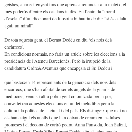
geishes, anar estrenyent fins que aprens a renunciar a tu mateix, el
més poderós d’entre els catalans inclòs. En l’entrada “moral
d’esclau” d’un diccionari de filosofia hi hauria de dir: “si és català,
agafi un mirall”.
De tota aquesta gent, el Bernat Dedéu en diu ‘els nois dels
encàrrecs’.
En condicions normals, no faria un article sobre les eleccions a la
presidència de l’Ateneu Barcelonès. Però la irrupció de la
candidatura Ordre&Aventura que encapçala el Sr. Dedéu i
que basteixen 14 representants de la generació dels nois dels
encàrrecs, que s’han afartat de ser els àngels de la guarda de
mediocres, venuts i altra pobra gent colonitzada per la por,
converteixen aquestes eleccions en un fet ineludible per a la
cultura i la política de la ciutat i del país. Els distingeix que mai no
els han caigut els anells i que han deixat de creure en les falses
promeses i el decorat de cartró pedra. Anna Punsoda, Joan Safont,
Marina Porras, Enric Vila i Bernat Dedéu són els cinc que jo