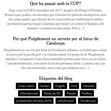
Què ha passat amb la CUP?
Vaig votar la CUP el desembre del 2017, després del Primer d’Octubre.
Pensava que podien ser una força per controlar les pulsions destructives dels
dos grans partits, que havien fet tot el possible per malbaratar la millor
oportunitat que ha tingut Catalunya per treure’s el control d’Espanya del
damunt i construir un món propi. Però […]
Per què Puigdemont no serveix per al futur de
Catalunya
Puigdemont no serveix pel futur de Catalunya, almenys si el futur que volem
no passa per la pacificació i la tornada enrere. La proposta de Puigdemont
significa l’acceptació d’una falsa normalitat política que deixa en un calaix
l’autodeterminació, convertint-la en una promesa etèria, i camina cap a un
Govern autonòmic sense eines per defensar els […]
Etiquetes del blog
Coses vistes
Dietari
English
EUA
Filosofia
Internacional
Notes de NY
Poesia
Política
presidential election 2016
referèndum
Tendències