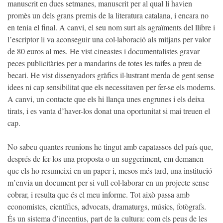
manuscrit en dues setmanes, manuscrit per al qual li havien
promès un dels grans premis de la literatura catalana, i encara no
en tenia el final. A canvi, el seu nom surt als agraïments del llibre i
l’escriptor li va aconseguir una col·laboració als mitjans per valor
de 80 euros al mes. He vist cineastes i documentalistes gravar
peces publicitàries per a mandarins de totes les taifes a preu de
becari. He vist dissenyadors gràfics il·lustrant merda de gent sense
idees ni cap sensibilitat que els necessitaven per fer-se els moderns.
A canvi, un contacte que els hi llança unes engrunes i els deixa
tirats, i es vanta d’haver-los donat una oportunitat si mai treuen el
cap.
No sabeu quantes reunions he tingut amb capatassos del país que,
després de fer-los una proposta o un suggeriment, em demanen
que els ho resumeixi en un paper i, mesos més tard, una institució
m’envia un document per si vull col·laborar en un projecte sense
cobrar, i resulta que és el meu informe. Tot això passa amb
economistes, científics, advocats, dramaturgs, músics, fotògrafs.
És un sistema d’incentius, part de la cultura: com els peus de les