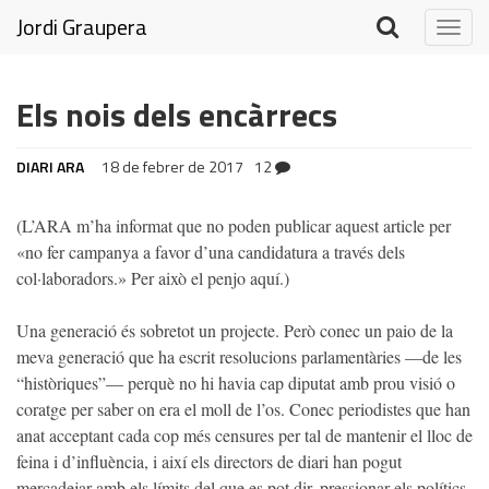
Jordi Graupera
Togg
navig
Els nois dels encàrrecs
DIARI ARA
18 de febrer de 2017
12
(L’ARA m’ha informat que no poden publicar aquest article per
«no fer campanya a favor d’una candidatura a través dels
col·laboradors.» Per això el penjo aquí.)
Una generació és sobretot un projecte. Però conec un paio de la
meva generació que ha escrit resolucions parlamentàries —de les
“històriques”— perquè no hi havia cap diputat amb prou visió o
coratge per saber on era el moll de l’os. Conec periodistes que han
anat acceptant cada cop més censures per tal de mantenir el lloc de
feina i d’influència, i així els directors de diari han pogut
mercadejar amb els límits del que es pot dir, pressionar els polítics