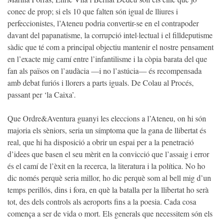
conec de prop; si els 10 que falten són igual de lliures i
perfeccionistes, l’Ateneu podria convertir-se en el contrapoder
davant del papanatisme, la corrupció intel·lectual i el filldeputisme
sàdic que té com a principal objectiu mantenir el nostre pensament
en l’exacte mig camí entre l’infantilisme i la còpia barata del que
fan als països on l’audàcia —i no l’astúcia— és recompensada
amb debat furiós i llorers a parts iguals. De Colau al Procés,
passant per ‘la Caixa’.
Que Ordre&Aventura guanyi les eleccions a l’Ateneu, on hi són
majoria els sèniors, seria un símptoma que la gana de llibertat és
real, que hi ha disposició a obrir un espai per a la penetració
d’idees que basen el seu mèrit en la convicció que l’assaig i error
és el camí de l’èxit en la recerca, la literatura i la política. No ho
dic només perquè seria millor, ho dic perquè som al bell mig d’un
temps perillós, dins i fora, en què la batalla per la llibertat ho serà
tot, des dels controls als aeroports fins a la poesia. Cada cosa
comença a ser de vida o mort. Els generals que necessitem són els