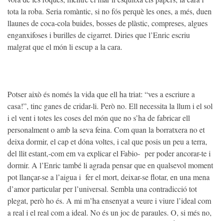
tota la roba. Seria romàntic, si no fós perquè les ones, a més, duen
llaunes de coca-cola buides, bosses de plàstic, compreses, algues
enganxifoses i burilles de cigarret. Diries que l’Enric escriu
malgrat que el món li escup a la cara.
Potser això és només la vida que ell ha triat: “ves a escriure a
casa!”, tinc ganes de cridar-li. Però no. Ell necessita la llum i el sol
i el vent i totes les coses del món que no s’ha de fabricar ell
personalment o amb la seva feina. Com quan la borratxera no et
deixa dormir, el cap et dóna voltes, i cal que posis un peu a terra,
del llit estant,-com em va explicar el Fabio- per poder ancorar-te i
dormir. A l’Enric també li agrada pensar que en qualsevol moment
pot llançar-se a l’aigua i fer el mort, deixar-se flotar, en una mena
d’amor particular per l’universal. Sembla una contradicció tot
plegat, però ho és. A mi m’ha ensenyat a veure i viure l’ideal com
a real i el real com a ideal. No és un joc de paraules. O, si més no,