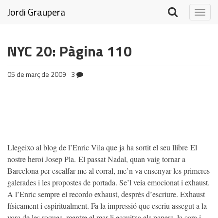
Jordi Graupera
Togg
navig
NYC 20: Pàgina 110
05 de març de 2009
3
Llegeixo al blog de l’Enric Vila que ja ha sortit el seu llibre
El
nostre heroi Josep Pla.
El passat Nadal, quan vaig tornar a
Barcelona per escalfar-me al corral, me’n va ensenyar les primeres
galerades i les propostes de portada. Se’l veia emocionat i exhaust.
A l’Enric sempre el recordo exhaust, després d’escriure. Exhaust
físicament i espiritualment. Fa la impressió que escriu assegut a la
vora de les roques, mentre el mar li esquitxa els papers, la cara i