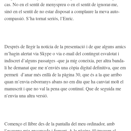
cas. No en el sentit de menyspreu o en el sentit de ignorar-me,
sinó en el sentit de no estar disposat a complaure la meva auto-
compassió. S’ha tornat seriós, l’Enric.
Després de llegir la notícia de la presentació i de que alguns amics
m’hagin alertat via Skype o via e-mail del contingut esvalotat i
indiscret d’alguns passatges -que ja mig coneixia, per altra banda-
li he demanat que me n’enviés una còpia digital definitiva, que em
permeti d’anar més enllà de la pàgina 30, que és a la que arribo
quan m’envia esborranys abans no em diu que ha canviat molt el
manuscrit i que no val la pena que continuï. Que de seguida me
n’envia una altra versió.
Començo el llibre des de la pantalla del meu ordinador, amb
l’esquena mig encorvada i fumant. A la pàgina 40 truquen al