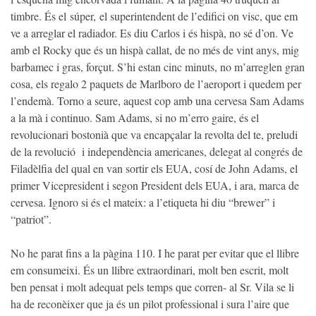
timbre. És el
súper,
el superintendent de l’edifici on visc, que em
ve a arreglar el radiador. Es diu Carlos i és hispà, no sé d’on. Ve
amb el Rocky que és un hispà callat, de no més de vint anys, mig
barbamec i gras, forçut. S’hi estan cinc minuts, no m’arreglen gran
cosa, els regalo 2 paquets de Marlboro de l’aeroport i quedem per
l’endemà. Torno a seure, aquest cop amb una cervesa Sam Adams
a la mà i continuo. Sam Adams, si no m’erro gaire, és el
revolucionari bostonià que va encapçalar la revolta del te, preludi
de la revolució i independència americanes, delegat al congrés de
Filadèlfia del qual en van sortir els EUA, cosí de John Adams, el
primer Vicepresident i segon President dels EUA, i ara, marca de
cervesa. Ignoro si és el mateix: a l’etiqueta hi diu “brewer” i
“patriot”.
No he parat fins a la pàgina 110. I he parat per evitar que el llibre
em consumeixi. És un llibre extraordinari, molt ben escrit, molt
ben pensat i molt adequat pels temps que corren- al Sr. Vila se li
ha de reconèixer que ja és un pilot professional i sura l’aire que