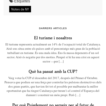
Etiquetes
Notes de NY
DARRERS ARTICLES
El turisme i nosaltres
El turisme representa actualment un 14% de l’ocupació total de Catalunya.
Això ens situa entre els països amb el percentatge més gran de la població
treballant en turisme. És una mala idea. Ens fa massa depenents d’un sol
sector. Això és negatiu per dos motius. Perquè si hi ha una crisi en aquest
sector —per […]
Què ha passat amb la CUP?
Vaig votar la CUP el desembre del 2017, després del Primer d’Octubre.
Pensava que podien ser una força per controlar les pulsions destructives dels
dos grans partits, que havien fet tot el possible per malbaratar la millor
oportunitat que ha tingut Catalunya per treure’s el control d’Espanya del
damunt i construir un món propi. Però […]
Per què Puigdemont no serveix per al futur de