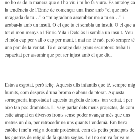
no ho és de la manera que ell ho viu i m’ho fa viure. És antològica
la tendència de l’Enric de començar una frase amb “el que més
m’agrada de tu…” o “m’agradaria assemblar-me a tu en…” i
acabar-la amb un insult. O el que tu et sembla un insult. O el que a
tot el món menys a l’Enric Vila i Delclòs li sembla un insult. Veu
el món cap per vall o cap per munt, i mai no té raó, però sempre té
una part de la veritat. Té el coratge dels grans escriptors: treball i
capacitat per assumir que pot ser injust amb el que diu.
Estava esgotat, però feliç. Aquests ulls infantils que té, sempre mig
humits, com després d’una broma o abans de plorar. Aquesta
sornegueria impostada i aquesta tragèdia de fons, tan veritat, i per
això tan poc dramàtica. Li vaig parlar dels meus projectes, de com
estic atrapat en diversos fronts sense poder avançar més que uns
metres un dia, per retrocedir-ne uns quants l’endemà. Em llevo
catòlic i me’n vaig a dormir protestant, com els petits principats de
les guerres de religió de fa quatre segles. I ell no em va fer gaire