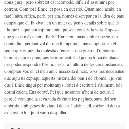
dóna gust-, però sobretot és incòmode, difícil d’assumir i poc
corrent. Com tot l’Enric, et posa en qüestió. Quan me l’acabi, en
faré l’altra crítica, però, per ara, només discrepar en la idea de país
ocupat que ell fa viva i en un miler de petits detalls sobre què és
l’home i a què pot aspirar tenint present com és la vida. Suposo
que jo soc més neutral.Però l’Enric em tracta amb respecte, em
contradiu i per tant vol dir que li importa la meva opinió, en el
sentit que es pren la molèstia d’encetar una guerra d’opinions.
Com si algú es prengués seriosament. Cal ja una força de titans
per poder respondre l’Enric i estar a l’altura de les circumstàncies.
Compreu-vos-el, el meu amic necessita diners, vosaltres necessiteu
que algú us expliqui aquesta història del país i de l’home, i jo vull
que l’Enric tingui per molts anys l’ofici d’escriure i s’alimenti bé i
dormi calent. Ens convé, Pel que nosaltres n’hem de treure. I
perquè com que la seva vida és entre les pàgines, surts del seu
embruix amb ganes de viure i de fer. I això, a ell, esclar, el deixa
exhaust. Ah, i jo hi surto despullat.