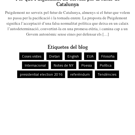
Catalunya
Puigdemont no serveix pel futur de Catalunya, almenys si el futur que volem
no passa per la pacificació i la tornada enrere. La proposta de Puigdemont
significa l’acceptació d’una falsa normalitat política que deixa en un calaix
l’autodeterminació, convertint-la en una promesa etèria, i camina cap a un
Govern autonòmic sense eines per defensar els […]
Etiquetes del blog
Coses vistes
Dietari
English
EUA
Filosofia
Internacional
Notes de NY
Poesia
Política
presidential election 2016
referèndum
Tendències