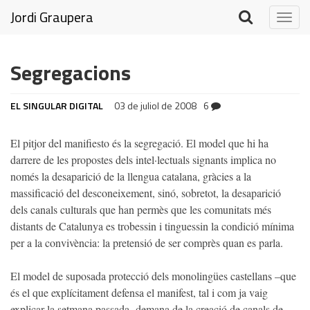
Jordi Graupera
Togg
navig
Segregacions
EL SINGULAR DIGITAL
03 de juliol de 2008
6
El pitjor del manifiesto és la segregació. El model que hi ha
darrere de les propostes dels intel·lectuals signants implica no
només la desaparició de la llengua catalana, gràcies a la
massificació del desconeixement, sinó, sobretot, la desaparició
dels canals culturals que han permès que les comunitats més
distants de Catalunya es trobessin i tinguessin la condició mínima
per a la convivència: la pretensió de ser comprès quan es parla.
El model de suposada protecció dels monolingües castellans –que
és el que explícitament defensa el manifest, tal i com ja vaig
explicar la setmana passada- demana de la creació de canals de