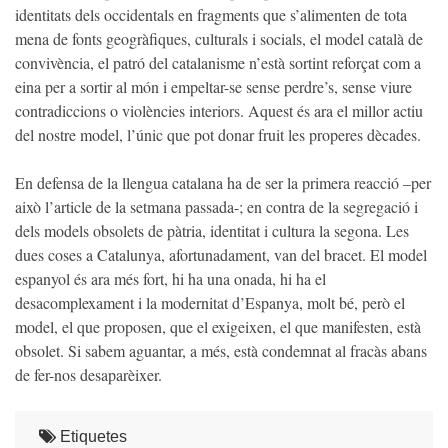
identitats dels occidentals en fragments que s’alimenten de tota
mena de fonts geogràfiques, culturals i socials, el model català de
convivència, el patró del catalanisme n’està sortint reforçat com a
eina per a sortir al món i empeltar-se sense perdre’s, sense viure
contradiccions o violències interiors. Aquest és ara el millor actiu
del nostre model, l’únic que pot donar fruit les properes dècades.
En defensa de la llengua catalana ha de ser la primera reacció –per
això l’article de la setmana passada-; en contra de la segregació i
dels models obsolets de pàtria, identitat i cultura la segona. Les
dues coses a Catalunya, afortunadament, van del bracet. El model
espanyol és ara més fort, hi ha una onada, hi ha el
desacomplexament i la modernitat d’Espanya, molt bé, però el
model, el que proposen, que el exigeixen, el que manifesten, està
obsolet. Si sabem aguantar, a més, està condemnat al fracàs abans
de fer-nos desaparèixer.
Etiquetes