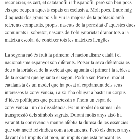
reconèixer, és cert, el catalanòfil i l’hispanòfil, però són ben pocs
els que ocupen aquests espais en exclusiva. Molt pocs. Entre mig
d’aquests dos grans pols hi viu la majoria de la població amb
referents compartits, propis, nascuts de la porositat d’aquestes dues
comunitats i, sobretot, nascuts de l’obligatorietat d’anar tots a la
mateixa escola, de conèixer tots les mateixes llengües.
La segona raó és fruit la primera: el nacionalisme català i el
nacionalisme espanyol són diferents. Potser la seva diferència es
deu a la fortalesa de la societat que aguanta el primer i la feblesa
de la societat que aguanta el segon. Podria ser. Però el model
catalanista és un model que ha posat al capdamunt dels seus
interessos la convivència, i això l’ha obligat a bastir un corpus
d’idees polítiques que permetessin a l’hora un espai de
convivència i un de dissidència. És un model de sumes i de
transgressió dels símbols sagrats. Durant molts anys això ha
garantit la convivència mentre afeblia la duresa de les essències
que tota nació reivindica com a fonaments. Però els darrers anys,
davant de l’impuls del món, un impuls que està trencant les