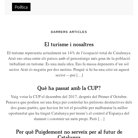
Política
DARRERS ARTICLES
El turisme i nosaltres
El turisme representa actualment un 14% de l’ocupació total de Catalunya.
Això ens situa entre els països amb el percentatge més gran de la població
treballant en turisme. És una mala idea. Ens fa massa depenents d’un sol
sector. Això és negatiu per dos motius. Perquè si hi ha una crisi en aquest
sector —per […]
Què ha passat amb la CUP?
Vaig votar la CUP el desembre del 2017, després del Primer d’Octubre.
Pensava que podien ser una força per controlar les pulsions destructives dels
dos grans partits, que havien fet tot el possible per malbaratar la millor
oportunitat que ha tingut Catalunya per treure’s el control d’Espanya del
damunt i construir un món propi. Però […]
Per què Puigdemont no serveix per al futur de
Catalunya