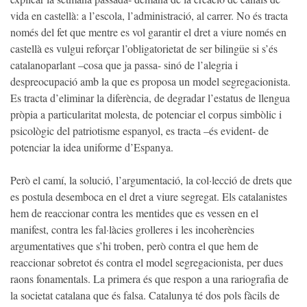
vida en castellà: a l’escola, l’administració, al carrer. No és tracta
només del fet que mentre es vol garantir el dret a viure només en
castellà es vulgui reforçar l’obligatorietat de ser bilingüe si s’és
catalanoparlant –cosa que ja passa- sinó de l’alegria i
despreocupació amb la que es proposa un model segregacionista.
Es tracta d’eliminar la diferència, de degradar l’estatus de llengua
pròpia a particularitat molesta, de potenciar el corpus simbòlic i
psicològic del patriotisme espanyol, es tracta –és evident- de
potenciar la idea uniforme d’Espanya.
Però el camí, la solució, l’argumentació, la col·lecció de drets que
es postula desemboca en el dret a viure segregat. Els catalanistes
hem de reaccionar contra les mentides que es vessen en el
manifest, contra les fal·làcies grolleres i les incoherències
argumentatives que s’hi troben, però contra el que hem de
reaccionar sobretot és contra el model segregacionista, per dues
raons fonamentals. La primera és que respon a una rariografia de
la societat catalana que és falsa. Catalunya té dos pols fàcils de