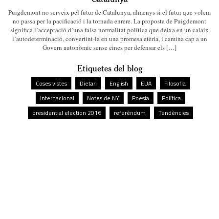
Puigdemont no serveix pel futur de Catalunya, almenys si el futur que volem
no passa per la pacificació i la tornada enrere. La proposta de Puigdemont
significa l’acceptació d’una falsa normalitat política que deixa en un calaix
l’autodeterminació, convertint-la en una promesa etèria, i camina cap a un
Govern autonòmic sense eines per defensar els […]
Etiquetes del blog
Coses vistes
Dietari
English
EUA
Filosofia
Internacional
Notes de NY
Poesia
Política
presidential election 2016
referèndum
Tendències