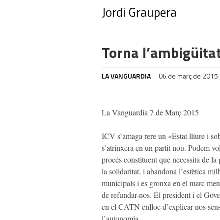
Jordi Graupera
Torna l’ambigüita
LA VANGUARDIA
06 de març de 2015
La Vanguardia 7 de Març 2015
ICV s’amaga rere un «Estat lliure i sob
s’atrinxera en un partit nou. Podem vo
procés constituent que necessita de la 
la solidaritat, i abandona l’estètica mi
municipals i es gronxa en el marc men
de refundar-nos. El president i el Gover
en el CATN enlloc d’explicar-nos sens
l’autonomia.