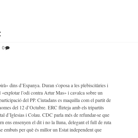
t
0
irà» dins d’Espanya. Duran s’oposa a les plebiscitàries i
l «explotar l’odi contra Artur Mas» i cavalca sobre un
participació del PP. Ciutadans es maquilla com el partit de
lhomes del 12 d’Octubre. ERC flirteja amb els tripartits
tal d’Iglesias i Colau. CDC parla més de refundar-se que
n ens ensenyen el dit i no la lluna, delegant el full de ruta
e embuts per què és millor un Estat independent que