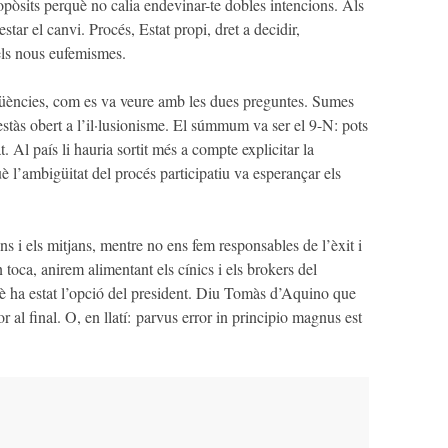
ropòsits perquè no calia endevinar-te dobles intencions. Als
gestar el canvi. Procés, Estat propi, dret a decidir,
 els nous eufemismes.
qüències, com es va veure amb les dues preguntes. Sumes
estàs obert a l’il·lusionisme. El súmmum va ser el 9-N: pots
t. Al país li hauria sortit més a compte explicitar la
uè l’ambigüitat del procés participatiu va esperançar els
s i els mitjans, mentre no ens fem responsables de l’èxit i
 toca, anirem alimentant els cínics i els brokers del
uè ha estat l’opció del president. Diu Tomàs d’Aquino que
or al final. O, en llatí: parvus error in principio magnus est