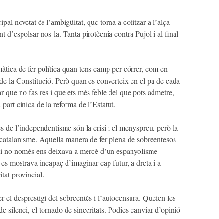
pal novetat és l’ambigüitat, que torna a cotitzar a l’alça
nt d’espolsar-nos-la. Tanta pirotècnia contra Pujol i al final
àtica de fer política quan tens camp per córrer, com en
 de la Constitució. Però quan es converteix en el pa de cada
 que no fas res i que ets més feble del que pots admetre,
 part cínica de la reforma de l’Estatut.
s de l’independentisme són la crisi i el menyspreu, però la
l catalanisme. Aquella manera de fer plena de sobreentesos
s i no només ens deixava a mercè d’un espanyolisme
 es mostrava incapaç d’imaginar cap futur, a dreta i a
tat provincial.
er el desprestigi del sobreentès i l’autocensura. Queien les
de silenci, el tornado de sinceritats. Podies canviar d’opinió