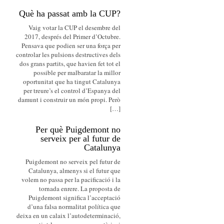
Què ha passat amb la CUP?
Vaig votar la CUP el desembre del
2017, després del Primer d’Octubre.
Pensava que podien ser una força per
controlar les pulsions destructives dels
dos grans partits, que havien fet tot el
possible per malbaratar la millor
oportunitat que ha tingut Catalunya
per treure’s el control d’Espanya del
damunt i construir un món propi. Però
[…]
Per què Puigdemont no
serveix per al futur de
Catalunya
Puigdemont no serveix pel futur de
Catalunya, almenys si el futur que
volem no passa per la pacificació i la
tornada enrere. La proposta de
Puigdemont significa l’acceptació
d’una falsa normalitat política que
deixa en un calaix l’autodeterminació,