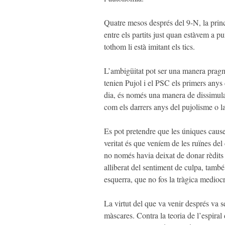
Quatre mesos després del 9-N, la princi
entre els partits just quan estàvem a pu
tothom li està imitant els tics.
L’ambigüitat pot ser una manera pragm
tenien Pujol i el PSC els primers anys
dia, és només una manera de dissimular
com els darrers anys del pujolisme o la
Es pot pretendre que les úniques cause
veritat és que veníem de les ruïnes de
no només havia deixat de donar rèdit
alliberat del sentiment de culpa, també
esquerra, que no fos la tràgica mediocri
La virtut del que va venir després va s
màscares. Contra la teoria de l’espiral 