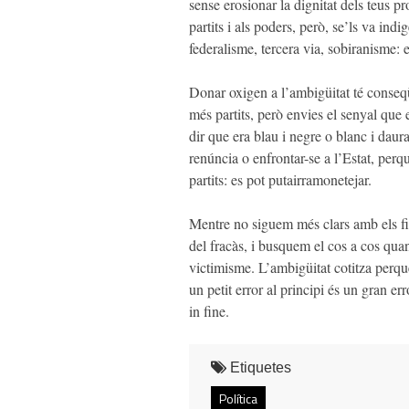
sense erosionar la dignitat dels teus p
partits i als poders, però, se’ls va indi
federalisme, tercera via, sobiranisme:
Donar oxigen a l’ambigüitat té conse
més partits, però envies el senyal que 
dir que era blau i negre o blanc i daura
renúncia o enfrontar-se a l’Estat, perq
partits: es pot putairramonetejar.
Mentre no siguem més clars amb els fin
del fracàs, i busquem el cos a cos quan
victimisme. L’ambigüitat cotitza perq
un petit error al principi és un gran err
in fine.
Etiquetes
Política