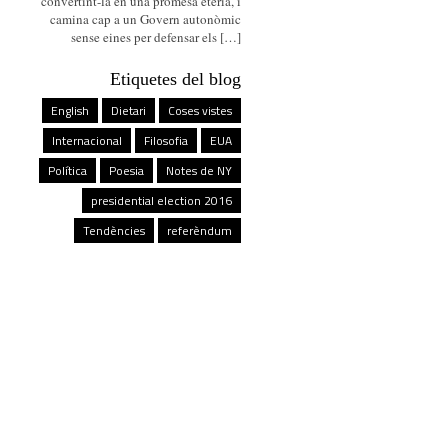
convertint-la en una promesa etèria, i
camina cap a un Govern autonòmic
sense eines per defensar els […]
Etiquetes del blog
English
Dietari
Coses vistes
Internacional
Filosofia
EUA
Política
Poesia
Notes de NY
presidential election 2016
Tendències
referèndum