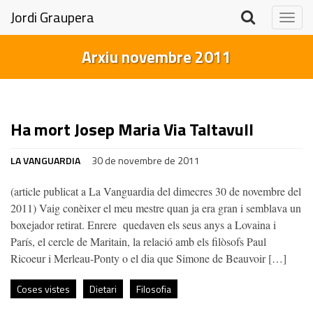
Jordi Graupera
Togg
navig
Arxiu novembre 2011
Ha mort Josep Maria Via Taltavull
LA VANGUARDIA
30 de novembre de 2011
(article publicat a La Vanguardia del dimecres 30 de novembre del
2011) Vaig conèixer el meu mestre quan ja era gran i semblava un
boxejador retirat. Enrere quedaven els seus anys a Lovaina i
París, el cercle de Maritain, la relació amb els filòsofs Paul
Ricoeur i Merleau-Ponty o el dia que Simone de Beauvoir […]
Coses vistes
Dietari
Filosofia