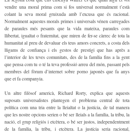
vendre una moral prima com si fos universal normalment t’està
colant la seva moral gruixuda amb l’excusa que és racional.
Normalment aquestes morals primes i universals vénen carregades
de paraules més pesants que la vida mateixa, paraules com
llibertat, igualtat o fraternitat, que miren de fer-se càrrec de tota la
humanitat al preu de devaluar els teus amors concrets, a costa dels
lligams de confiança i els gestos de prestigi que has après a
l’interior de les teves comunitats, des de la família fins a la gent
que pensa com tu o té la teva professió arreu del món, passant pels
membres del fòrum d’internet sobre porno japonès que fa anys
que et fa companyia.
Un altre filòsof americà, Richard Rorty, explica que aquests
suposats universalistes plantegen el problema central de tota
política com una tria entre la lleialtat o la justícia, de tal manera
que les nostre opcions serien o bé ser lleials a la família, la tribu, la
nació, el grup religiós i etcètera, o bé ser justos, independentment
de la família, la tribu, i etcètera. La justícia seria racional,