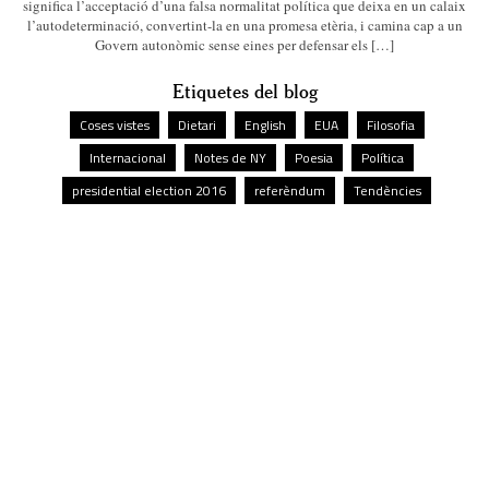
significa l’acceptació d’una falsa normalitat política que deixa en un calaix
l’autodeterminació, convertint-la en una promesa etèria, i camina cap a un
Govern autonòmic sense eines per defensar els […]
Etiquetes del blog
Coses vistes
Dietari
English
EUA
Filosofia
Internacional
Notes de NY
Poesia
Política
presidential election 2016
referèndum
Tendències