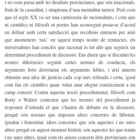
i no com passa amb les lleialtats provincianes, que són irracionals,
fruit de la casualitat, i símptoma d’una mentalitat menor. Però com
que el segle XX va ser una carnisseria de racionalitats, i com que
ni científics ni filòsofs ni poetes han aconseguit posar-se d’acord
en definir amb certa satisfacció que recollons entenem per això
que anomenem ‘raó,’ en aquest temps nostre de renúncies, els
universalistes han conclòs que racional és tot allò que segueix un
determinat procediment de discussió. Ens diuen que si discutim les
nostres diferències seguint certes normes de conducta, els
arguments forts derrotaran els arguments febles, i així anirem
obtenint una idea de justícia cada cop més refinada i certa, igual
com fan els científics quan volen anar afegint coneixement a un
camp concret. Contra aquesta noció procedimental, filòsofs com
Rorty o Walzer contesten que les normes del procediment ja
responen d’entrada el que s’hauria de debatre en la discussió,
perquè són normes que imposen idees concretes de llibertat,
igualtat i fraternitat, idees concretes que són aquestes i no unes
altres perquè en aquest moment històric són aquestes les que tenim
i no unes altres, igual com els amors concrets dels provincians són