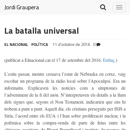
Jordi Graupera
Togg
navig
La batalla universal
EL NACIONAL
POLÍTICA
11 d'octubre de 2016
0
(publicat a Elnacional.cat el 17 de setembre del 2016.
Enllaç
.)
L’estiu passat, mentre creuava l’estat de Nebraska en cotxe, vaig
escoltar un programa de la ràdio local sobre l’Apocalipsi. Era un
informatiu. Explicaven les notícies com a símptomes de
l’adveniment de la fi del món. N’interpretaven els detalls a la llum
dels signes que, segons el Nou Testament, indicarien que ens hi
trobem a punt a punt. Aquell dia, els cristians perseguits per ISIS a
Síria, l’acord entre els EUA i l’Iran sobre proliferació nuclear, i la
polèmica sobre la compra-venda de parts de fetus entre les
clíniques avortistes de Planet Parenthood i instituts de recerca de