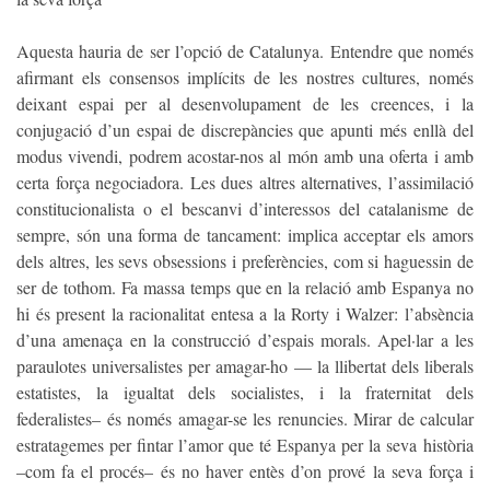
Aquesta hauria de ser l’opció de Catalunya. Entendre que només
afirmant els consensos implícits de les nostres cultures, només
deixant espai per al desenvolupament de les creences, i la
conjugació d’un espai de discrepàncies que apunti més enllà del
modus vivendi, podrem acostar-nos al món amb una oferta i amb
certa força negociadora. Les dues altres alternatives, l’assimilació
constitucionalista o el bescanvi d’interessos del catalanisme de
sempre, són una forma de tancament: implica acceptar els amors
dels altres, les sevs obsessions i preferències, com si haguessin de
ser de tothom. Fa massa temps que en la relació amb Espanya no
hi és present la racionalitat entesa a la Rorty i Walzer: l’absència
d’una amenaça en la construcció d’espais morals. Apel·lar a les
paraulotes universalistes per amagar-ho — la llibertat dels liberals
estatistes, la igualtat dels socialistes, i la fraternitat dels
federalistes– és només amagar-se les renuncies. Mirar de calcular
estratagemes per fintar l’amor que té Espanya per la seva història
–com fa el procés– és no haver entès d’on prové la seva força i