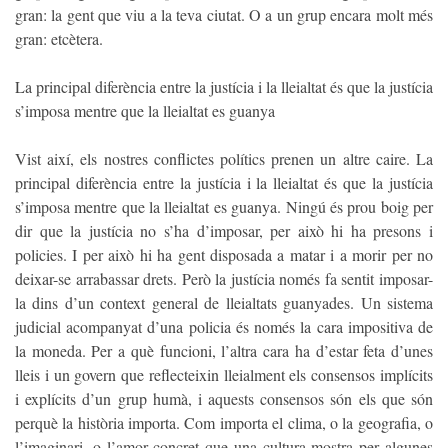
gran: la gent que viu a la teva ciutat. O a un grup encara molt més
gran: etcètera.
La principal diferència entre la justícia i la lleialtat és que la justícia
s’imposa mentre que la lleialtat es guanya
Vist així, els nostres conflictes polítics prenen un altre caire. La
principal diferència entre la justícia i la lleialtat és que la justícia
s’imposa mentre que la lleialtat es guanya. Ningú és prou boig per
dir que la justícia no s’ha d’imposar, per això hi ha presons i
policies. I per això hi ha gent disposada a matar i a morir per no
deixar-se arrabassar drets. Però la justícia només fa sentit imposar-
la dins d’un context general de lleialtats guanyades. Un sistema
judicial acompanyat d’una policia és només la cara impositiva de
la moneda. Per a què funcioni, l’altra cara ha d’estar feta d’unes
lleis i un govern que reflecteixin lleialment els consensos implícits
i explícits d’un grup humà, i aquests consensos són els que són
perquè la història importa. Com importa el clima, o la geografia, o
l’imaginari, o l’amor concret que una cultura mostra per algunes