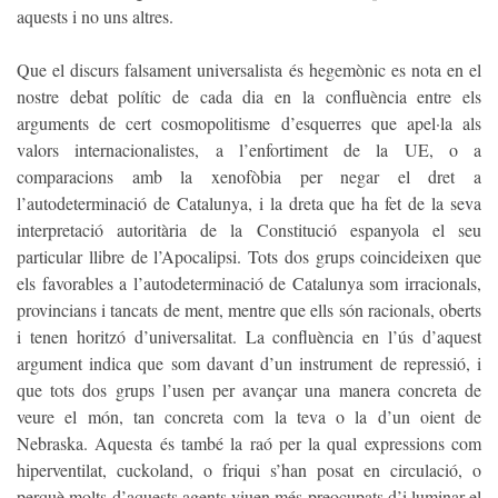
aquests i no uns altres.
Que el discurs falsament universalista és hegemònic es nota en el
nostre debat polític de cada dia en la confluència entre els
arguments de cert cosmopolitisme d’esquerres que apel·la als
valors internacionalistes, a l’enfortiment de la UE, o a
comparacions amb la xenofòbia per negar el dret a
l’autodeterminació de Catalunya, i la dreta que ha fet de la seva
interpretació autoritària de la Constitució espanyola el seu
particular llibre de l’Apocalipsi. Tots dos grups coincideixen que
els favorables a l’autodeterminació de Catalunya som irracionals,
provincians i tancats de ment, mentre que ells són racionals, oberts
i tenen horitzó d’universalitat. La confluència en l’ús d’aquest
argument indica que som davant d’un instrument de repressió, i
que tots dos grups l’usen per avançar una manera concreta de
veure el món, tan concreta com la teva o la d’un oient de
Nebraska. Aquesta és també la raó per la qual expressions com
hiperventilat, cuckoland, o friqui s’han posat en circulació, o
perquè molts d’aquests agents viuen més preocupats d’i·luminar el