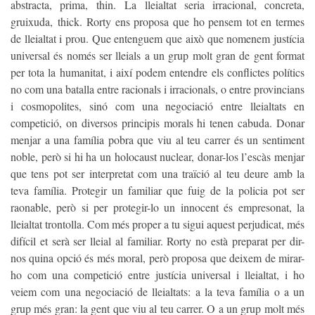
abstracta, prima, thin. La lleialtat seria irracional, concreta,
gruixuda, thick. Rorty ens proposa que ho pensem tot en termes
de lleialtat i prou. Que entenguem que això que nomenem justícia
universal és només ser lleials a un grup molt gran de gent format
per tota la humanitat, i així podem entendre els conflictes polítics
no com una batalla entre racionals i irracionals, o entre provincians
i cosmopolites, sinó com una negociació entre lleialtats en
competició, on diversos principis morals hi tenen cabuda. Donar
menjar a una família pobra que viu al teu carrer és un sentiment
noble, però si hi ha un holocaust nuclear, donar-los l’escàs menjar
que tens pot ser interpretat com una traïció al teu deure amb la
teva família. Protegir un familiar que fuig de la policia pot ser
raonable, però si per protegir-lo un innocent és empresonat, la
lleialtat trontolla. Com més proper a tu sigui aquest perjudicat, més
difícil et serà ser lleial al familiar. Rorty no està preparat per dir-
nos quina opció és més moral, però proposa que deixem de mirar-
ho com una competició entre justícia universal i lleialtat, i ho
veiem com una negociació de lleialtats: a la teva família o a un
grup més gran: la gent que viu al teu carrer. O a un grup molt més