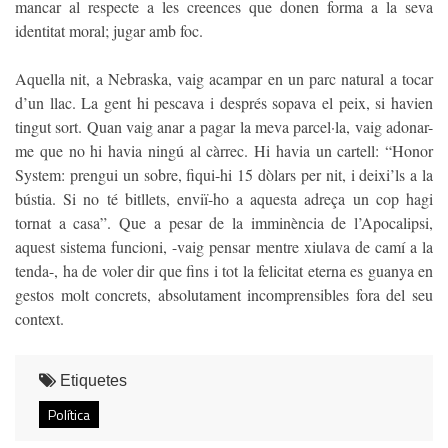
mancar al respecte a les creences que donen forma a la seva
identitat moral; jugar amb foc.
Aquella nit, a Nebraska, vaig acampar en un parc natural a tocar
d’un llac. La gent hi pescava i després sopava el peix, si havien
tingut sort. Quan vaig anar a pagar la meva parcel·la, vaig adonar-
me que no hi havia ningú al càrrec. Hi havia un cartell: “Honor
System: prengui un sobre, fiqui-hi 15 dòlars per nit, i deixi’ls a la
bústia. Si no té bitllets, enviï-ho a aquesta adreça un cop hagi
tornat a casa”. Que a pesar de la imminència de l’Apocalipsi,
aquest sistema funcioni, -vaig pensar mentre xiulava de camí a la
tenda-, ha de voler dir que fins i tot la felicitat eterna es guanya en
gestos molt concrets, absolutament incomprensibles fora del seu
context.
Etiquetes
Política