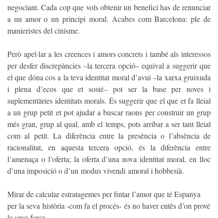
negociant. Cada cop que vols obtenir un benefici has de renunciar
a un amor o un principi moral. Acabes com Barcelona: ple de
manieristes del cinisme.
Però apel·lar a les creences i amors concrets i també als interessos
per desfer discrepàncies –la tercera opció– equival a suggerir que
el que dóna cos a la teva identitat moral d’avui –la xarxa gruixuda
i plena d’ecos que et sosté– pot ser la base per noves i
suplementàries identitats morals. És suggerir que el que et fa lleial
a un grup petit et pot ajudar a buscar raons per construir un grup
més gran, grup al qual, amb el temps, pots arribar a ser tant lleial
com al petit. La diferència entre la presència o l’absència de
racionalitat, en aquesta tercera opció, és la diferència entre
l’amenaça o l’oferta; la oferta d’una nova identitat moral, en lloc
d’una imposició o d’un modus vivendi amoral i hobbesià.
Mirar de calcular estratagemes per fintar l’amor que té Espanya
per la seva història -com fa el procés- és no haver entès d’on prové
la seva força