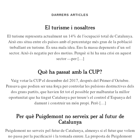
DARRERS ARTICLES
El turisme i nosaltres
El turisme representa actualment un 14% de l’ocupació total de Catalunya.
Això ens situa entre els països amb el percentatge més gran de la població
treballant en turisme. És una mala idea. Ens fa massa depenents d’un sol
sector. Això és negatiu per dos motius. Perquè si hi ha una crisi en aquest
sector —per […]
Què ha passat amb la CUP?
Vaig votar la CUP el desembre del 2017, després del Primer d’Octubre.
Pensava que podien ser una força per controlar les pulsions destructives dels
dos grans partits, que havien fet tot el possible per malbaratar la millor
oportunitat que ha tingut Catalunya per treure’s el control d’Espanya del
damunt i construir un món propi. Però […]
Per què Puigdemont no serveix per al futur de
Catalunya
Puigdemont no serveix pel futur de Catalunya, almenys si el futur que volem
no passa per la pacificació i la tornada enrere. La proposta de Puigdemont