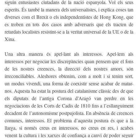
siguin entusiastes ciutadans de la nació espanyola. Vol els seus
esperits. És també la manera dels universalistes, i explica coses tan
diverses com el Brexit o els independentistes de Hong Kong, que
es troben en tots dos casos amb adversaris que els tracten de
retardats localistes resistint-se a la veritat universal de la UE o de la
Xina.
Una altra manera és apel·lant als interessos. Apel·lem als
interessos per negociar les discrepàncies quan pensem que el fons
de les nostres creences, la direcció dels nostres amors, són
irreconciliables. Aleshores obtenim, com a molt i si tenim sort,
un modus vivendi, una forma de coexistir sense acabar de matar-
nos. Aquesta ha estat la postura del catalanisme clàssic des de que
els diputats de l’antiga Corona d’Aragó van perdre en les
negociacions de les Corts de Cadis de 1810 fins a l’esllanguiment
decadent de l’autonomisme postpujolista. En absència de creences
comunes, interessos. El problema d’aquesta postura és que a la
llarga, si només creus en interessos, no creus en res, i acabes
venent la cultura i les xarxes de confiança a canvi de poder seguir