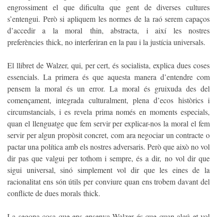
engrossiment el que dificulta que gent de diverses cultures
s’entengui. Però si apliquem les normes de la raó serem capaços
d’accedir a la moral thin, abstracta, i així les nostres
preferències thick, no interferiran en la pau i la justícia universals.
El llibret de Walzer, qui, per cert, és socialista, explica dues coses
essencials. La primera és que aquesta manera d’entendre com
pensem la moral és un error. La moral és gruixuda des del
començament, integrada culturalment, plena d’ecos històrics i
circumstancials, i es revela prima només en moments especials,
quan el llenguatge que fem servir per explicar-nos la moral el fem
servir per algun propòsit concret, com ara negociar un contracte o
pactar una política amb els nostres adversaris. Però que això no vol
dir pas que valgui per tothom i sempre, és a dir, no vol dir que
sigui universal, sinó simplement vol dir que les eines de la
racionalitat ens són útils per conviure quan ens trobem davant del
conflicte de dues morals thick.
La segona cosa que ens ensenya Walzer és que quan algú et vol