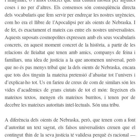
coses i no per d’altres. Els consensos són conseqüència directa
dels vocabularis que fem servir per endreçar les nostres urgències,
com ho era el llibre de l’Apocalipsi per als oients de Nebraska. I
de fet, és exactament el mateix cas entre els nostres universalistes.
Aquests suposats cosmopolites expressen amb els seus vocabularis
concrets, en aquest moment concret de la història, a partir de les
relacions de lleialtat que tenen amb amics, companys de feina i
familiars, una idea de justícia a la que anomenen universal, però
que no és pas menys tribal que la dels oients de Nebraska, encara
que tots dos tinguin la mateixa pretensió d’abastar tot l’univers i
d’explicar-ho tot. Us en faríeu de creus de com de similars són les
vides d’acadèmics de grans ciutats de tot el món: llegeixen els
mateixos textos, mengen els mateixos burritos, i tenen por de
decebre les mateixes autoritats intel·lectuals. Són una tribu.
A diferència dels oients de Nebraska, però, que tenen com a font
d’autoritat un text sagrat, els falsos universalistes creuen que el
contingut thin de la seva justícia té validesa perquè és racional —