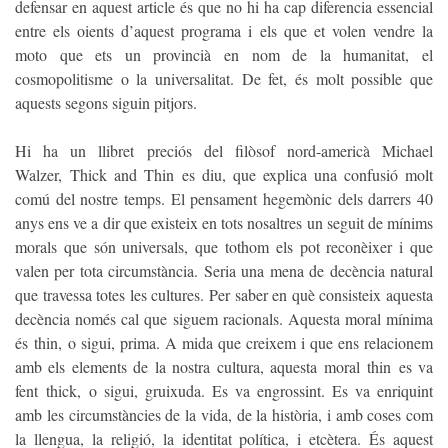
defensar en aquest article és que no hi ha cap diferencia essencial
entre els oients d’aquest programa i els que et volen vendre la
moto que ets un provincià en nom de la humanitat, el
cosmopolitisme o la universalitat. De fet, és molt possible que
aquests segons siguin pitjors.
Hi ha un llibret preciós del filòsof nord-americà Michael
Walzer,
Thick and Thin
es diu, que explica una confusió molt
comú del nostre temps. El pensament hegemònic dels darrers 40
anys ens ve a dir que existeix en tots nosaltres un seguit de mínims
morals que són universals, que tothom els pot reconèixer i que
valen per tota circumstància. Seria una mena de decència natural
que travessa totes les cultures. Per saber en què consisteix aquesta
decència només cal que siguem racionals. Aquesta moral mínima
és thin, o sigui, prima. A mida que creixem i que ens relacionem
amb els elements de la nostra cultura, aquesta moral thin es va
fent thick, o sigui, gruixuda. Es va engrossint. Es va enriquint
amb les circumstàncies de la vida, de la història, i amb coses com
la llengua, la religió, la identitat política, i etcètera. És aquest