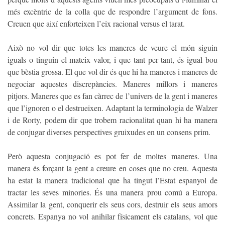
més excèntric de la colla que de respondre l’argument de fons.
Creuen que així enforteixen l’eix racional versus el tarat.
Això no vol dir que totes les maneres de veure el món siguin
iguals o tinguin el mateix valor, i que tant per tant, és igual bou
que bèstia grossa. El que vol dir és que hi ha maneres i maneres de
negociar aquestes discrepàncies. Maneres millors i maneres
pitjors. Maneres que es fan càrrec de l’univers de la gent i maneres
que l’ignoren o el destrueixen. Adaptant la terminologia de Walzer
i de Rorty, podem dir que trobem racionalitat quan hi ha manera
de conjugar diverses perspectives gruixudes en un consens prim.
Però aquesta conjugació es pot fer de moltes maneres. Una
manera és forçant la gent a creure en coses que no creu. Aquesta
ha estat la manera tradicional que ha tingut l’Estat espanyol de
tractar les seves minories. És una manera prou comú a Europa.
Assimilar la gent, conquerir els seus cors, destruir els seus amors
concrets. Espanya no vol anihilar físicament els catalans, vol que