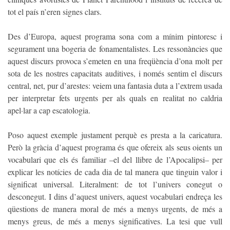
tot el país n’eren signes clars.
Des d’Europa, aquest programa sona com a mínim pintoresc i
segurament una bogeria de fonamentalistes. Les ressonàncies que
aquest discurs provoca s’emeten en una freqüència d’ona molt per
sota de les nostres capacitats auditives, i només sentim el discurs
central, net, pur d’arestes: veiem una fantasia duta a l’extrem usada
per interpretar fets urgents per als quals en realitat no caldria
apel·lar a cap escatologia.
Poso aquest exemple justament perquè es presta a la caricatura.
Però la gràcia d’aquest programa és que ofereix als seus oients un
vocabulari que els és familiar –el del llibre de l’Apocalipsi– per
explicar les notícies de cada dia de tal manera que tinguin valor i
significat universal. Literalment: de tot l’univers conegut o
desconegut. I dins d’aquest univers, aquest vocabulari endreça les
qüestions de manera moral de més a menys urgents, de més a
menys greus, de més a menys significatives. La tesi que vull