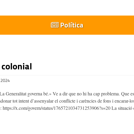
Política
colonial
 2024
La Generalitat governa bé.» Ve a dir que no hi ha cap problema. Que es
onar tot intent d’assenyalar el conflicte i carències de fons i encarar-
lo: https://x.com/govern/status/1765721034731253906?s=20 La situació 