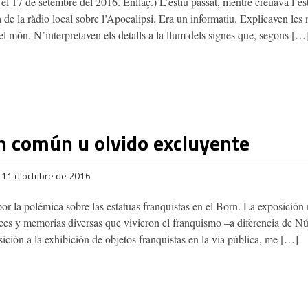
 el 17 de setembre del 2016. Enllaç.) L’estiu passat, mentre creuava l’e
 de la ràdio local sobre l’Apocalipsi. Era un informatiu. Explicaven le
el món. N’interpretaven els detalls a la llum dels signes que, segons […
 común u olvido excluyente
11 d'octubre de 2016
r la polémica sobre las estatuas franquistas en el Born. La exposició
ces y memorias diversas que vivieron el franquismo –a diferencia de N
ición a la exhibición de objetos franquistas en la via pública, me […]