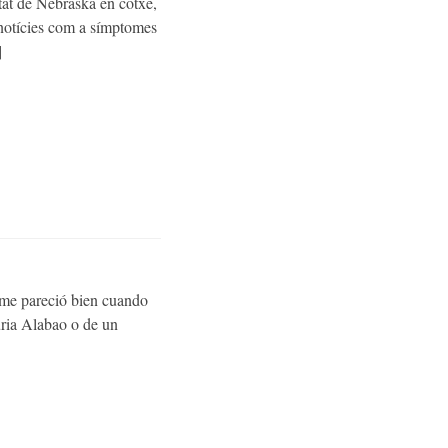
stat de Nebraska en cotxe,
s notícies com a símptomes
]
n me pareció bien cuando
úria Alabao o de un