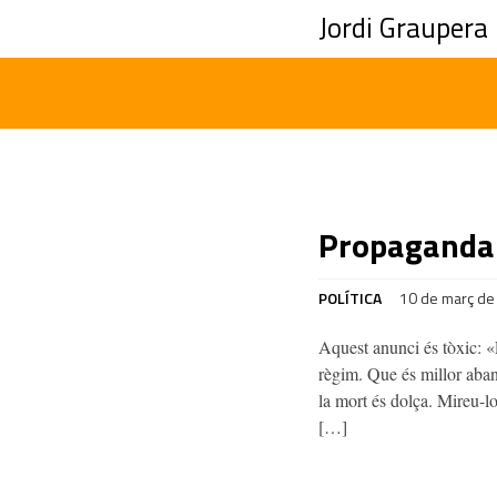
Jordi Graupera
Propaganda 
POLÍTICA
10 de març de
Aquest anunci és tòxic: «
règim. Que és millor aband
la mort és dolça. Mireu-
[…]