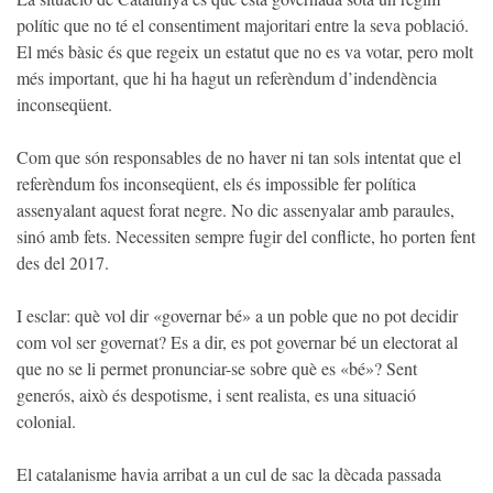
polític que no té el consentiment majoritari entre la seva població.
El més bàsic és que regeix un estatut que no es va votar, pero molt
més important, que hi ha hagut un referèndum d’indendència
inconseqüent.
Com que són responsables de no haver ni tan sols intentat que el
referèndum fos inconseqüent, els és impossible fer política
assenyalant aquest forat negre. No dic assenyalar amb paraules,
sinó amb fets. Necessiten sempre fugir del conflicte, ho porten fent
des del 2017.
I esclar: què vol dir «governar bé» a un poble que no pot decidir
com vol ser governat? Es a dir, es pot governar bé un electorat al
que no se li permet pronunciar-se sobre què es «bé»? Sent
generós, això és despotisme, i sent realista, es una situació
colonial.
El catalanisme havia arribat a un cul de sac la dècada passada