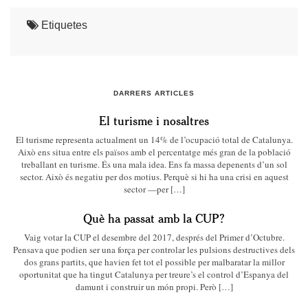
Etiquetes
DARRERS ARTICLES
El turisme i nosaltres
El turisme representa actualment un 14% de l’ocupació total de Catalunya.
Això ens situa entre els països amb el percentatge més gran de la població
treballant en turisme. És una mala idea. Ens fa massa depenents d’un sol
sector. Això és negatiu per dos motius. Perquè si hi ha una crisi en aquest
sector —per […]
Què ha passat amb la CUP?
Vaig votar la CUP el desembre del 2017, després del Primer d’Octubre.
Pensava que podien ser una força per controlar les pulsions destructives dels
dos grans partits, que havien fet tot el possible per malbaratar la millor
oportunitat que ha tingut Catalunya per treure’s el control d’Espanya del
damunt i construir un món propi. Però […]