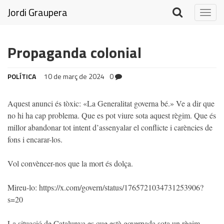
Jordi Graupera
Togg
navig
Propaganda colonial
POLÍTICA
10 de març de 2024
0
Aquest anunci és tòxic: «La Generalitat governa bé.» Ve a dir que
no hi ha cap problema. Que es pot viure sota aquest règim. Que és
millor abandonar tot intent d’assenyalar el conflicte i carències de
fons i encarar-los.
Vol convèncer-nos que la mort és dolça.
Mireu-lo: https://x.com/govern/status/1765721034731253906?
s=20
La situació de Catalunya es que està governada sota un règim