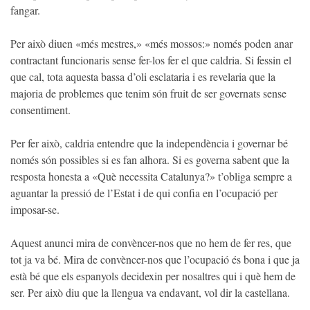
fangar.
Per això diuen «més mestres,» «més mossos:» només poden anar
contractant funcionaris sense fer-los fer el que caldria. Si fessin el
que cal, tota aquesta bassa d’oli esclataria i es revelaria que la
majoria de problemes que tenim són fruit de ser governats sense
consentiment.
Per fer això, caldria entendre que la independència i governar bé
només són possibles si es fan alhora. Si es governa sabent que la
resposta honesta a «Què necessita Catalunya?» t’obliga sempre a
aguantar la pressió de l’Estat i de qui confia en l’ocupació per
imposar-se.
Aquest anunci mira de convèncer-nos que no hem de fer res, que
tot ja va bé. Mira de convèncer-nos que l’ocupació és bona i que ja
està bé que els espanyols decidexin per nosaltres qui i què hem de
ser. Per això diu que la llengua va endavant, vol dir la castellana.