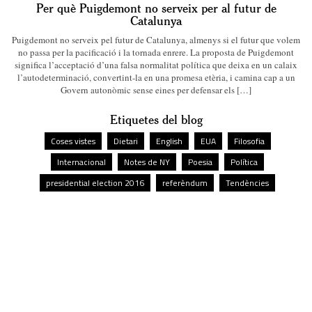
Per què Puigdemont no serveix per al futur de
Catalunya
Puigdemont no serveix pel futur de Catalunya, almenys si el futur que volem
no passa per la pacificació i la tornada enrere. La proposta de Puigdemont
significa l’acceptació d’una falsa normalitat política que deixa en un calaix
l’autodeterminació, convertint-la en una promesa etèria, i camina cap a un
Govern autonòmic sense eines per defensar els […]
Etiquetes del blog
Coses vistes
Dietari
English
EUA
Filosofia
Internacional
Notes de NY
Poesia
Política
presidential election 2016
referèndum
Tendències