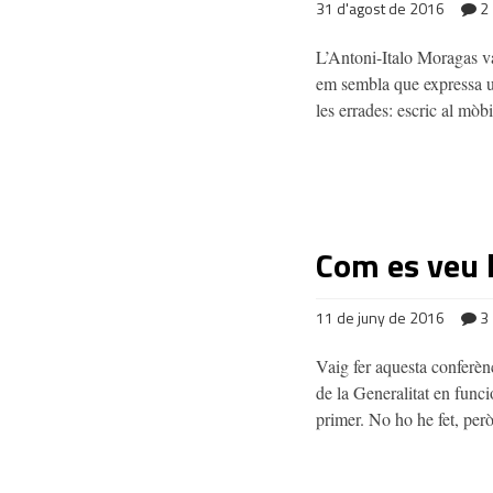
31 d'agost de 2016
2
L’Antoni-Italo Moragas va
em sembla que expressa un
les errades: escric al m
Com es veu 
11 de juny de 2016
3
Vaig fer aquesta conferèn
de la Generalitat en funci
primer. No ho he fet, pe