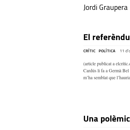
Jordi Graupera
El referènd
CRÍTIC
POLÍTICA
11 d'
(article publicat a elcríti
Cardús li fa a Germà Bel a
m’ha semblat que l’hauri
Una polèmica