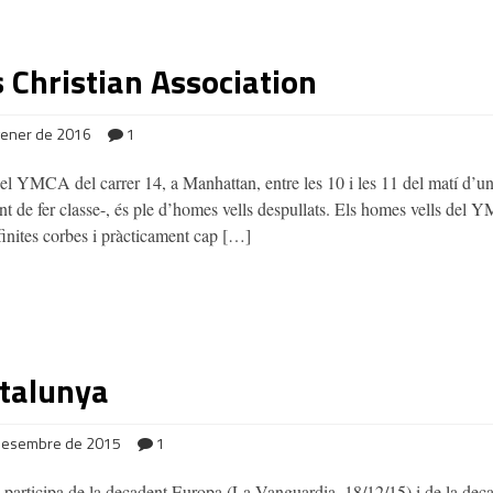
 Christian Association
gener de 2016
1
del YMCA del carrer 14, a Manhattan, entre les 10 i les 11 del matí d’un 
int de fer classe-, és ple d’homes vells despullats. Els homes vells del
finites corbes i pràcticament cap […]
talunya
desembre de 2015
1
 participa de la decadent Europa (La Vanguardia, 18/12/15) i de la de