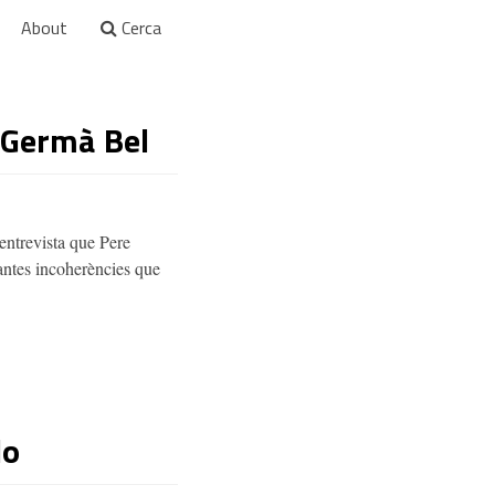
About
Cerca
 Germà Bel
l’entrevista que Pere
tantes incoherències que
lo