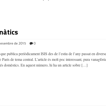
anàtics
desembre de 2015
0
l que publica periòdicament ISIS des de l’estiu de l’any passat en diverse
 París de tema central. L’article és molt poc interessant, pura vanaglòri
, més domèstics. En aquest número, hi ha un article sobre […]