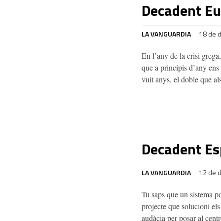
Decadent E
LA VANGUARDIA
18 de 
En l’any de la crisi greg
que a principis d’any ens
vuit anys, el doble que a
Decadent E
LA VANGUARDIA
12 de 
Tu saps que un sistema po
projecte que solucioni el
audàcia per posar al cent