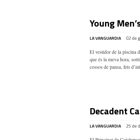
Young Men’s
LA VANGUARDIA
02 de 
El vestidor de la piscina 
que és la meva hora, sort
cossos de pansa, fets d’in
Decadent Ca
LA VANGUARDIA
25 de 
El Principat de Catalunya