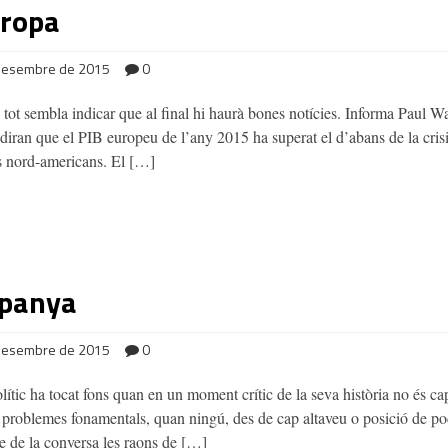
uropa
desembre de 2015
0
a, tot sembla indicar que al final hi haurà bones notícies. Informa Paul 
 diran que el PIB europeu de l’any 2015 ha superat el d’abans de la cris
ls nord-americans. El […]
spanya
desembre de 2015
0
lític ha tocat fons quan en un moment crític de la seva història no és c
s problemes fonamentals, quan ningú, des de cap altaveu o posició de po
re de la conversa les raons de […]