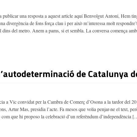
 publicar una resposta a aquest article aquí Benvolgut Antoni, Hem ti
a divergència de fons força clau i per això m’interessa molt respondre’t.
òbil dins del metro. Anem a pams, si et sembla. La conversa comença am
l’autodeterminació de Catalunya d
cia a Vic convidat per la Cambra de Comerç d’Osona a la tardor del 20
ons, Artur Mas, presidia l’acte. Fa mesos que volia penjar-ne el text, per
rò com que hi proposo la celebració d’un referèndum d’independència [