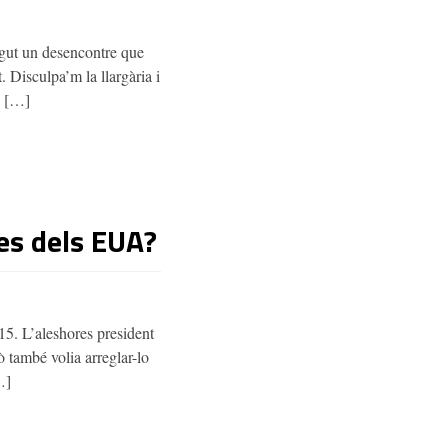
ngut un desencontre que
 Disculpa’m la llargària i
b […]
es dels EUA?
15. L’aleshores president
ò també volia arreglar-lo
…]