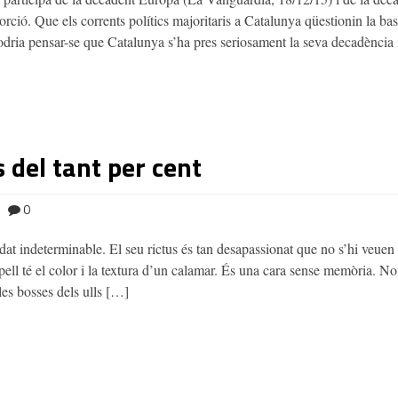
rció. Que els corrents polítics majoritaris a Catalunya qüestionin la bas
Podria pensar-se que Catalunya s’ha pres seriosament la seva decadència
s del tant per cent
0
dat indeterminable. El seu rictus és tan desapassionat que no s’hi veuen 
 pell té el color i la textura d’un calamar. És una cara sense memòria. No
 les bosses dels ulls […]