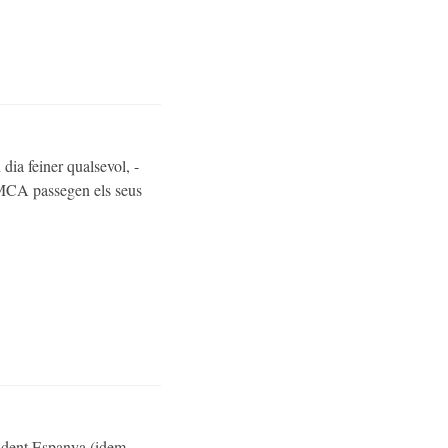
dia feiner qualsevol, -
 YMCA passegen els seus
cadent Espanya (idem,