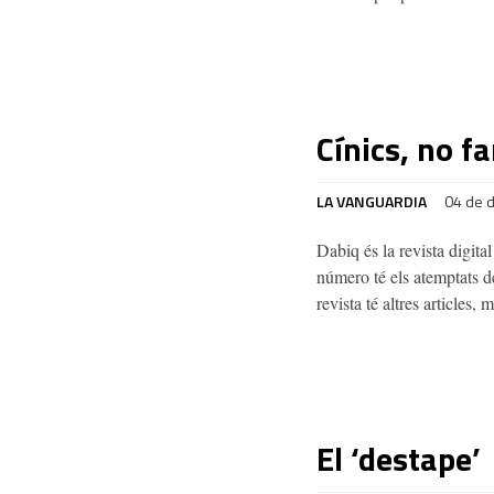
Cínics, no f
LA VANGUARDIA
04 de 
Dabiq és la revista digita
número té els atemptats de
revista té altres articles
El ‘destape’