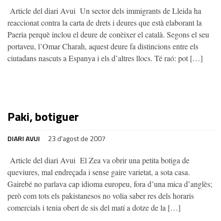
Article del diari Avui Un sector dels immigrants de Lleida ha
reaccionat contra la carta de drets i deures que està elaborant la
Paeria perquè inclou el deure de conèixer el català. Segons el seu
portaveu, l’Omar Charah, aquest deure fa distincions entre els
ciutadans nascuts a Espanya i els d’altres llocs. Té raó: pot […]
Paki, botiguer
DIARI AVUI
23 d'agost de 2007
Article del diari Avui El Zea va obrir una petita botiga de
queviures, mal endreçada i sense gaire varietat, a sota casa.
Gairebé no parlava cap idioma europeu, fora d’una mica d’anglès;
però com tots els pakistanesos no volia saber res dels horaris
comercials i tenia obert de sis del matí a dotze de la […]